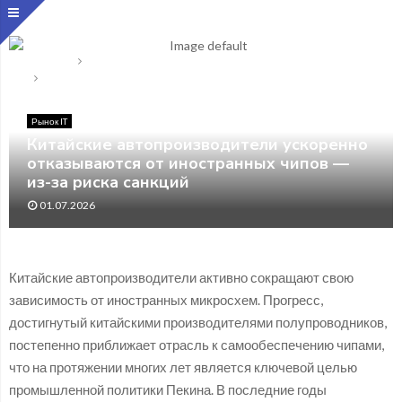
Главная
Рынок IT
Китайские автопроизводители ускоренно отказываются от
иностранных чипов — из-за риска санкций
Рынок IT
Китайские автопроизводители ускоренно
отказываются от иностранных чипов —
из-за риска санкций
01.07.2026
Китайские автопроизводители активно сокращают свою
зависимость от иностранных микросхем. Прогресс,
достигнутый китайскими производителями полупроводников,
постепенно приближает отрасль к самообеспечению чипами,
что на протяжении многих лет является ключевой целью
промышленной политики Пекина. В последние годы