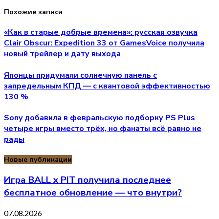
Похожие записи
«Как в старые добрые времена»: русская озвучка
Clair Obscur: Expedition 33 от GamesVoice получила
новый трейлер и дату выхода
Японцы придумали солнечную панель с
запредельным КПД — с квантовой эффективностью
130 %
Sony добавила в февральскую подборку PS Plus
четыре игры вместо трёх, но фанаты всё равно не
рады
Новые публикации
Игра BALL x PIT получила последнее
бесплатное обновление — что внутри?
07.08.2026