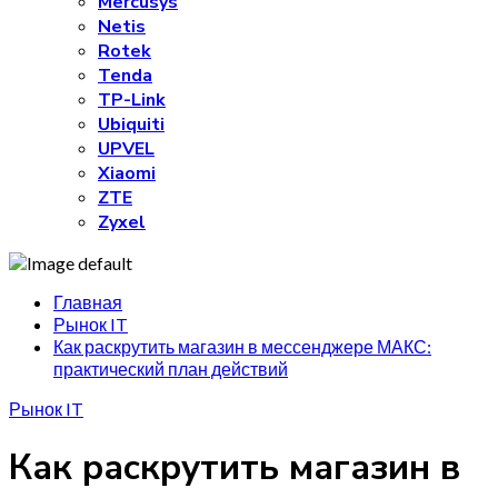
Mercusys
Netis
Rotek
Tenda
TP-Link
Ubiquiti
UPVEL
Xiaomi
ZTE
Zyxel
Главная
Рынок IT
Как раскрутить магазин в мессенджере МАКС:
практический план действий
Рынок IT
Как раскрутить магазин в