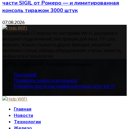
части SIGIL от Ромеро — и лимитированная
консоль тиражом 3000 штук
07.08.2026
Справочный IT-портал по настройке Wi-Fi, роутеров и
интернет-подключений. Инструкции для Asus, TP-Link,
Keenetic, Xiaomi, Huawei и других брендов, решения
проблем с сетью, обзоры оборудования, статьи, новости,
нейросети и технологии.
@2026 - Help-wifi.ru. Все права защищены.
Глоссарий
Проверка скорости интернета
Руководства по настройке роутеров, сети, WI-FI
Главная
Новости
Технологии
Железо