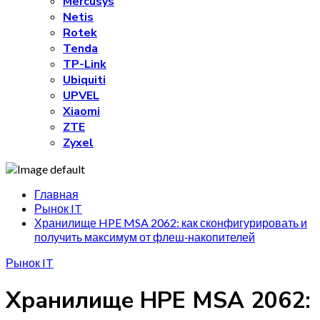
Mercusys
Netis
Rotek
Tenda
TP-Link
Ubiquiti
UPVEL
Xiaomi
ZTE
Zyxel
Главная
Рынок IT
Хранилище HPE MSA 2062: как сконфигурировать и
получить максимум от флеш‑накопителей
Рынок IT
Хранилище HPE MSA 2062: