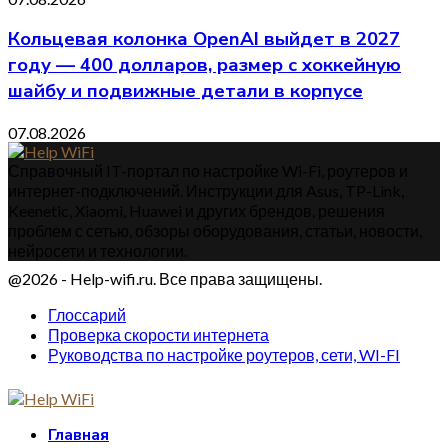
Кольцевая колонка OpenAI выйдет в 2027
году — 400 долларов, размер с хоккейную
шайбу и подвижные детали в корпусе
07.08.2026
Справочный IT-портал по настройке Wi-Fi, роутеров и
интернет-подключений. Инструкции для Asus, TP-Link,
Keenetic, Xiaomi, Huawei и других брендов, решения
проблем с сетью, обзоры оборудования, статьи, новости,
нейросети и технологии.
@2026 - Help-wifi.ru. Все права защищены.
Глоссарий
Проверка скорости интернета
Руководства по настройке роутеров, сети, WI-FI
Главная