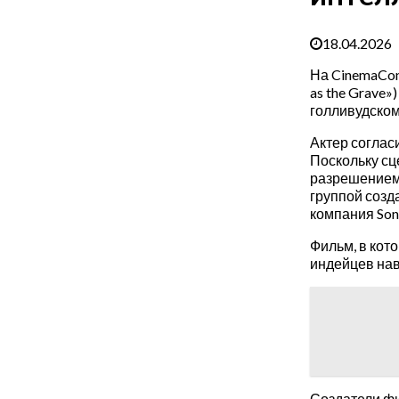
18.04.2026
На CinemaCon
as the Grave
голливудском
Актер согласи
Поскольку сц
разрешением 
группой созд
компания Son
Фильм, в кот
индейцев нав
Создатели фи