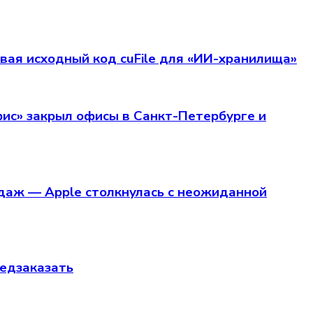
вая исходный код cuFile для «ИИ-хранилища»
фис» закрыл офисы в Санкт-Петербурге и
даж — Apple столкнулась с неожиданной
редзаказать