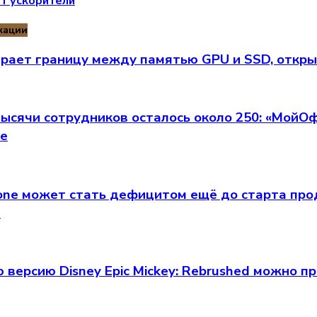
т ускорители
кации
ирает границу между памятью GPU и SSD, откры
тысячи сотрудников осталось около 250: «МойО
е
one может стать дефицитом ещё до старта про
й
 версию Disney Epic Mickey: Rebrushed можно п