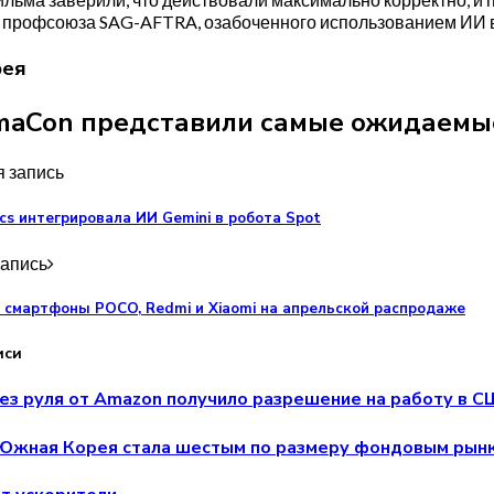
 профсоюза SAG-AFTRA, озабоченного использованием ИИ в
рея
maCon представили самые ожидаемы
 запись
cs интегрировала ИИ Gemini в робота Spot
апись
смартфоны POCO, Redmi и Xiaomi на апрельской распродаже
иси
ез руля от Amazon получило разрешение на работу в 
 Южная Корея стала шестым по размеру фондовым рын