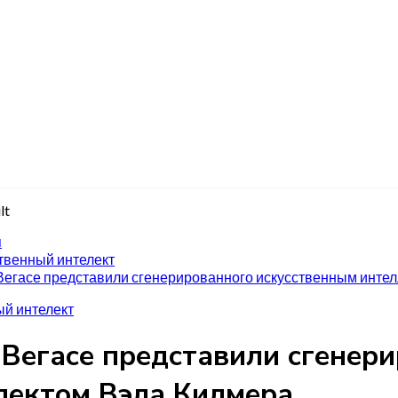
я
твенный интелект
Вегасе представили сгенерированного искусственным инте
й интелект
-Вегасе представили сгенер
лектом Вэла Килмера