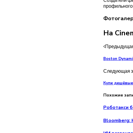
профильного
Фотогале
На Cine
Предыдущая
Boston Dynami
Следующая з
Купи дешёвые 
Похожие зап
Роботакси б
Bloomberg: