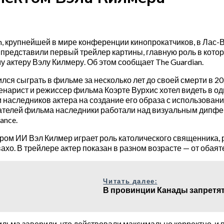
, крупнейшей в мире конференции кинопрокатчиков, в Лас-Ве
») представили первый трейлер картины, главную роль в ко
у актеру Вэлу Килмеру. Об этом сообщает The Guardian.
лся сыграть в фильме за несколько лет до своей смерти в 202
енарист и режиссер фильма Коэрте Вурхис хотел видеть в од
наследников актера на создание его образа с использовани
ателей фильма наследники работали над визуальным дипфе
ance.
ором ИИ Вэл Килмер играет роль католического священника,
ахо. В трейлере актер показан в разном возрасте — от обаят
Читать далее:
В провинции Канады запретят 
льма заверили, что действовали максимально корректно, и