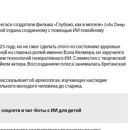
гасе создатели фильма «Глубоко, как в могиле» («As Deep
торой отдана созданному с помощью ИИ покойному
5 году, но не смог сделать этого по состоянию здоровья.
ной из главных ролей именно Вэла Килмера, он заручился
ем технологий генеративного ИИ. Совместно с творческой
йком актера. Воссозданием голоса занималась британская
 рассказывает об археологах, изучающих наследие
ельного молодого человека до старика.
соцсети и чат-боты с ИИ для детей
 производство соответствовало рекомендациям