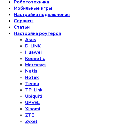
Робототехника
Мобильные игры
Настройка подключения
Сервисы
Статьи
Настройка роутеров
Asus
D-LINK
Huawei
Keenetic
Mercusys
Netis
Rotek
Tenda
TP-Link
Ubiquiti
UPVEL
Xiaomi
ZTE
Zyxel