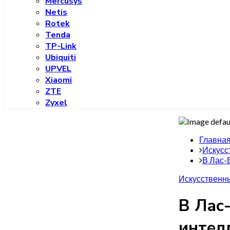
Mercusys
Netis
Rotek
Tenda
TP-Link
Ubiquiti
UPVEL
Xiaomi
ZTE
Zyxel
Главна
Искусс
В Лас-
Искусственны
В Лас
интел