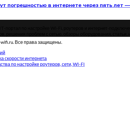
ут погрешностью в интернете через пять лет —
-портал по настройке Wi-Fi, роутеров и интернет-подключений
ов, решения проблем с сетью, обзоры оборудования, статьи, н
wifi.ru. Все права защищены.
рий
а скорости интернета
ства по настройке роутеров, сети, WI-FI