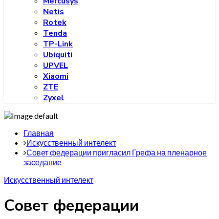
Mercusys
Netis
Rotek
Tenda
TP-Link
Ubiquiti
UPVEL
Xiaomi
ZTE
Zyxel
Главная
Искусственный интелект
Совет федерации пригласил Грефа на пленарное
заседание
Искусственный интелект
Совет федерации