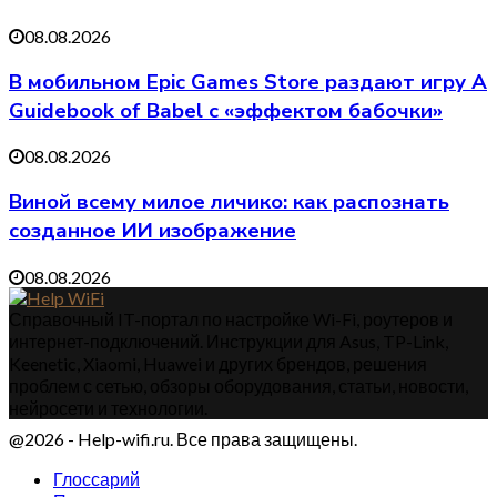
08.08.2026
В мобильном Epic Games Store раздают игру A
Guidebook of Babel с «эффектом бабочки»
08.08.2026
Виной всему милое личико: как распознать
созданное ИИ изображение
08.08.2026
Справочный IT-портал по настройке Wi-Fi, роутеров и
интернет-подключений. Инструкции для Asus, TP-Link,
Keenetic, Xiaomi, Huawei и других брендов, решения
проблем с сетью, обзоры оборудования, статьи, новости,
нейросети и технологии.
@2026 - Help-wifi.ru. Все права защищены.
Глоссарий