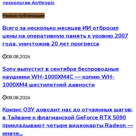
технологии Anthropic
Новые публикации
Всего за несколько месяцев ИИ отбросил
цены на оперативную память к уровню 2007
года, уничтожив 20 лет прогресса
08.08.2026
Sony выпустит в сентябре беспроводные
наушники WH-1000XM4C — копию WH-
1000XM4 шестилетней давности
08.08.2026
Кризис ОЗУ доводит нас до отчаянных шагов:
в Тайване к флагманской GeForce RTX 5090
прикладывают четыре видеокарты Radeon —
иначе...