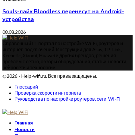
Souls-лайк Bloodless перенесут на Android-
устройства
08.08.2026
Справочный IT-портал по настройке Wi-Fi, роутеров и
интернет-подключений. Инструкции для Asus, TP-Link,
Keenetic, Xiaomi, Huawei и других брендов, решения
проблем с сетью, обзоры оборудования, статьи, новости,
нейросети и технологии.
@2026 - Help-wifi.ru. Все права защищены.
Глоссарий
Проверка скорости интернета
Руководства по настройке роутеров, сети, WI-FI
Главная
Новости