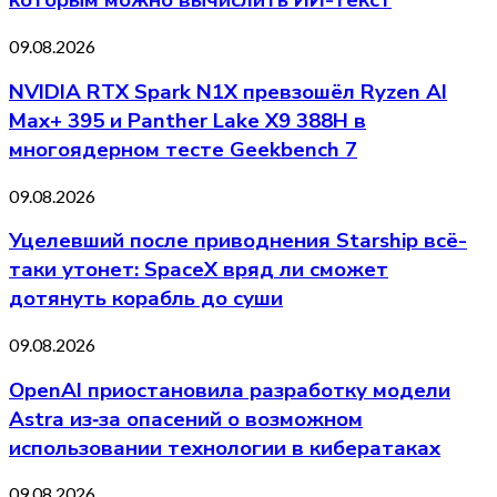
которым можно вычислить ИИ-текст
09.08.2026
NVIDIA RTX Spark N1X превзошёл Ryzen AI
Max+ 395 и Panther Lake X9 388H в
многоядерном тесте Geekbench 7
09.08.2026
Уцелевший после приводнения Starship всё-
таки утонет: SpaceX вряд ли сможет
дотянуть корабль до суши
09.08.2026
OpenAI приостановила разработку модели
Astra из‑за опасений о возможном
использовании технологии в кибератаках
09.08.2026