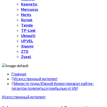
Keenetic
Mercusys
Netis
Rotek
Tenda
TP-Link
Ubiquiti
UPVEL
Xiaomi
ZTE
Zyxel
Главная
Искусственный интелект
Министр труда Южной Кореи призвал хайтек-
гигантов поделиться прибылью от ИИ
Искусственный интелект