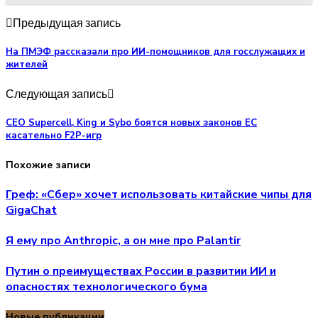
Предыдущая запись
На ПМЭФ рассказали про ИИ-помощников для госслужащих и
жителей
Следующая запись
CEO Supercell, King и Sybo боятся новых законов ЕС
касательно F2P-игр
Похожие записи
Греф: «Сбер» хочет использовать китайские чипы для
GigaChat
Я ему про Anthropic, а он мне про Palantir
Путин о преимуществах России в развитии ИИ и
опасностях технологического бума
Новые публикации