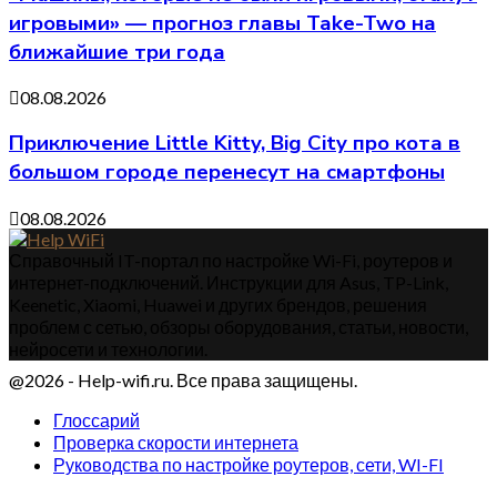
игровыми» — прогноз главы Take-Two на
ближайшие три года
08.08.2026
Приключение Little Kitty, Big City про кота в
большом городе перенесут на смартфоны
08.08.2026
Справочный IT-портал по настройке Wi-Fi, роутеров и
интернет-подключений. Инструкции для Asus, TP-Link,
Keenetic, Xiaomi, Huawei и других брендов, решения
проблем с сетью, обзоры оборудования, статьи, новости,
нейросети и технологии.
@2026 - Help-wifi.ru. Все права защищены.
Глоссарий
Проверка скорости интернета
Руководства по настройке роутеров, сети, WI-FI