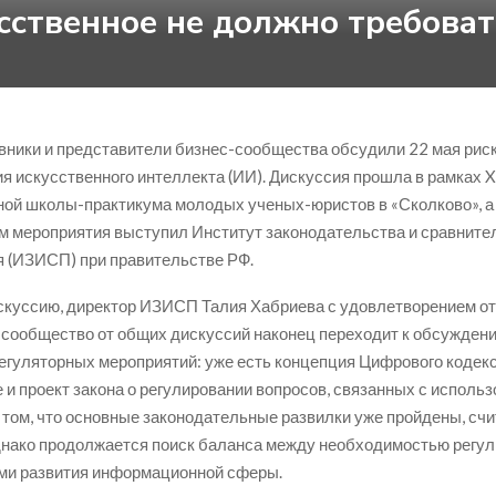
сственное не должно требова
вники и представители бизнес-сообщества обсудили 22 мая рис
я искусственного интеллекта (ИИ). Дискуссия прошла в рамках 
ой школы-практикума молодых ученых-юристов в «Сколково», а
м мероприятия выступил Институт законодательства и сравните
 (ИЗИСП) при правительстве РФ.
куссию, директор ИЗИСП Талия Хабриева с удовлетворением от
сообщество от общих дискуссий наконец переходит к обсужден
егуляторных мероприятий: уже есть концепция Цифрового кодекса
 и проект закона о регулировании вопросов, связанных с исполь
о том, что основные законодательные развилки уже пройдены, счи
нако продолжается поиск баланса между необходимостью регул
ми развития информационной сферы.