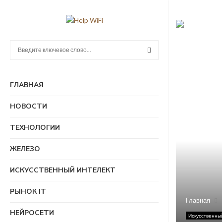
П
о
и
П
с
ГЛАВНАЯ
к
О
:
НОВОСТИ
И
ТЕХНОЛОГИИ
С
ЖЕЛЕЗО
К
ИСКУССТВЕННЫЙ ИНТЕЛЕКТ
РЫНОК IT
Главная
НЕЙРОСЕТИ
Искусственны