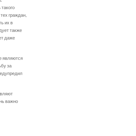
 такого
тех граждан,
ь их в
дует также
ет даже
ые являются
ьбу за
редупредил
авляют
нь важно