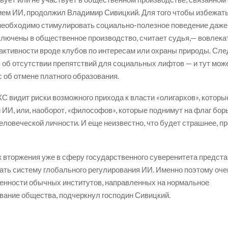
ем ИИ, продолжил Владимир Сивицкий. Для того чтобы избежать
необходимо стимулировать социально-полезное поведение даже 
ключены в общественное производство, считает судья,— вовлекат
 активности вроде клубов по интересам или охраны природы. Сле
 об отсутствии препятствий для социальных лифтов — и тут мож
с об отмене платного образования.
КС видит риски возможного прихода к власти «олигархов», котор
ИИ, или, наоборот, «философов», которые поднимут на флаг бор
еловеческой личности. И еще неизвестно, что будет страшнее, п
к вторжения уже в сферу государственного суверенитета предст
ать систему глобального регулирования ИИ. Именно поэтому оче
енности обычных институтов, направленных на нормальное
ание общества, подчеркнул господин Сивицкий.