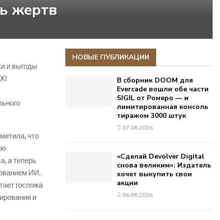
ть жертв
НОВЫЕ ПУБЛИКАЦИИ
ки и выгоды
XXI
В сборник DOOM для
Evercade вошли обе части
SIGIL от Ромеро — и
льного
лимитированная консоль
тиражом 3000 штук
07.08.2026
метила, что
ию
«Сделай Devolver Digital
, а теперь
снова великим»: Издатель
зованием ИИ.
хочет выкупить свои
акции
тает госпожа
06.08.2026
ирования и