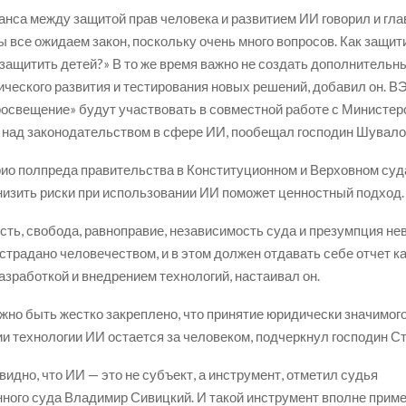
анса между защитой прав человека и развитием ИИ говорил и гл
 все ожидаем закон, поскольку очень много вопросов. Как защит
 защитить детей?» В то же время важно не создать дополнитель
ического развития и тестирования новых решений, добавил он. В
освещение» будут участвовать в совместной работе с Министер
над законодательством в сфере ИИ, пообещал господин Шувало
ио полпреда правительства в Конституционном и Верховном су
низить риски при использовании ИИ поможет ценностный подход.
ть, свобода, равноправие, независимость суда и презумпция не
ыстрадано человечеством, и в этом должен отдавать себе отчет к
азработкой и внедрением технологий, настаивал он.
жно быть жестко закреплено, что принятие юридически значимог
и технологии ИИ остается за человеком, подчеркнул господин С
видно, что ИИ — это не субъект, а инструмент, отметил судья
ного суда Владимир Сивицкий. И такой инструмент вполне прим