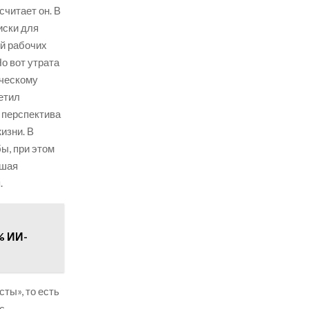
считает он. В
иски для
ей рабочих
о вот утрата
ическому
етил
 перспектива
изни. В
ы, при этом
йшая
.
% ИИ-
ты», то есть
с