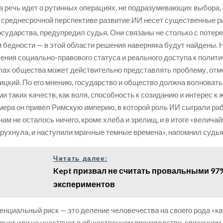
да речь идет о рутинных операциях, не подразумевающих выбора, 
в среднесрочной перспективе развитие ИИ несет существенные р
осударства, предупредил судья. Они связаны не столько с потер
м бедности — в этой области решения наверняка будут найдены. Н
ения социально-правового статуса и реального доступа к полит
лах общества может действительно представлять проблему, отм
ицкий. По его мнению, государство и общество должна волновать
 таких качеств, как воля, способность к созиданию и интерес к ж
мера он привел Римскую империю, в которой роль ИИ сыграли раб
ам не осталось ничего, кроме хлеба и зрелищ, и в итоге «велича
рухнула, и наступили мрачные темные времена», напомнил судья
Читать далее:
Kept призвал не считать провальными 97
экспериментов
енциальный риск — это деление человечества на своего рода «кас
ствует или не участвует в общественном производстве, связанном 