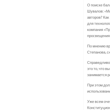
О поиске бал
Шувалов: «Мы
авторов? Как
для технолог
компания «Пр
просвещения 
По мнению вр
Степанова, с
Справедливос
это то, что в
занимается р
При этом дол
использовани
Уже всем оче
Конституцион