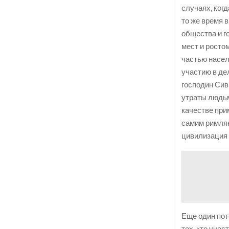
случаях, ког
то же время 
общества и г
мест и росто
частью насел
участию в де
господин Сив
утраты людьми
качестве при
самим римлян
цивилизация 
Еще один пот
тех, кто уча