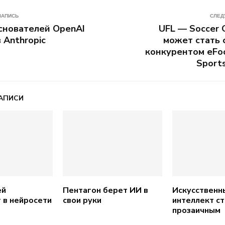
ЗАПИСЬ
СЛЕД
снователей OpenAI
UFL — Soccer
 Anthropic
может стать
конкурентом eFoo
Sports
АПИСИ
ей
Пентагон берет ИИ в
Искусственн
 в нейросети
свои руки
интеллект ст
прозаичным