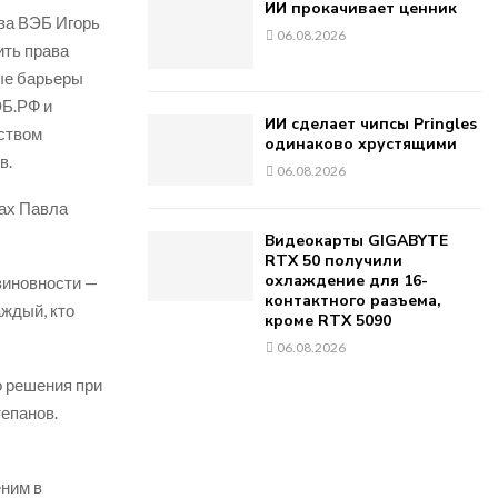
ИИ прокачивает ценник
ава ВЭБ Игорь
06.08.2026
ить права
ные барьеры
ЭБ.РФ и
ИИ сделает чипсы Pringles
ством
одинаково хрустящими
в.
06.08.2026
дах Павла
Видеокарты GIGABYTE
RTX 50 получили
охлаждение для 16-
виновности —
контактного разъема,
аждый, кто
кроме RTX 5090
06.08.2026
о решения при
тепанов.
еним в