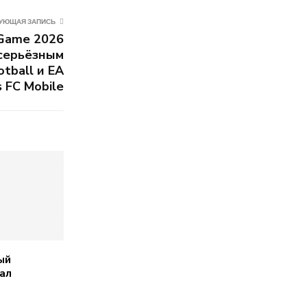
УЮЩАЯ ЗАПИСЬ
 Game 2026
 серьёзным
tball и EA
 FC Mobile
ый
ал