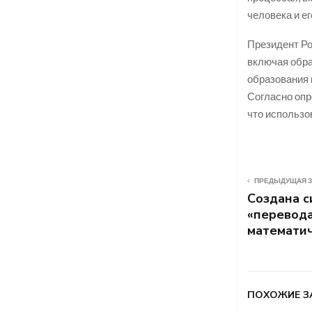
человека и е
Президент Ро
включая обра
образования 
Согласно опр
что использо
ПРЕДЫДУЩАЯ 
Создана с
«перевода
математич
ПОХОЖИЕ З