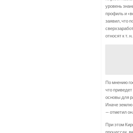
уровень знан
профиль и «в
заявил, что 
сверхзаработ
относят к т. 
По мнению го
что приведет
основы для р
Иначе землю 
— отметил он
При этом Кир
процессах, в