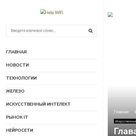
П
о
и
П
с
ГЛАВНАЯ
к
О
:
НОВОСТИ
И
ТЕХНОЛОГИИ
С
ЖЕЛЕЗО
К
ИСКУССТВЕННЫЙ ИНТЕЛЕКТ
Главная
РЫНОК IT
Искусственны
Глав
НЕЙРОСЕТИ