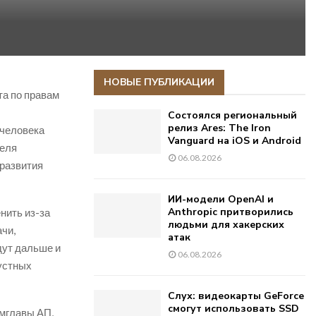
НОВЫЕ ПУБЛИКАЦИИ
та по правам
Состоялся региональный
релиз Ares: The Iron
 человека
Vanguard на iOS и Android
теля
06.08.2026
 развития
ИИ-модели OpenAI и
Anthropic притворились
нить из-за
людьми для хакерских
ачи,
атак
дут дальше и
06.08.2026
 устных
Слух: видеокарты GeForce
смогут использовать SSD
мглавы АП,