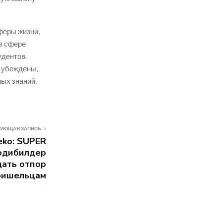
феры жизни,
в сфере
удентов.
) убеждены,
ых знаний.
УЮЩАЯ ЗАПИСЬ
eko: SUPER
одибилдер
ать отпор
ришельцам