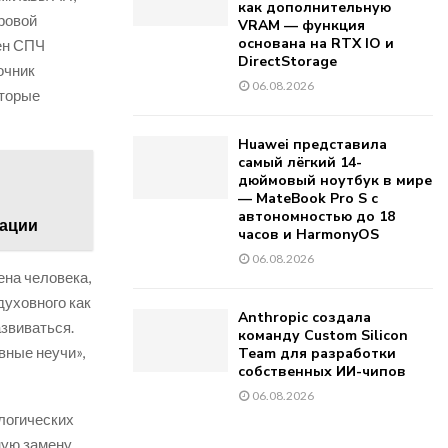
как дополнительную
фровой
VRAM — функция
основана на RTX IO и
ен СПЧ
DirectStorage
очник
06.08.2026
оторые
Huawei представила
самый лёгкий 14-
дюймовый ноутбук в мире
— MateBook Pro S с
автономностью до 18
тации
часов и HarmonyOS
06.08.2026
ена человека,
духовного как
Anthropic создала
азвиваться.
команду Custom Silicon
вные неучи»,
Team для разработки
собственных ИИ-чипов
06.08.2026
логических
ную замену