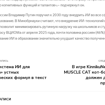
го когнитивных функций и талантов»,— подчеркнул он.
ссии Владимир Путин поручил к 2030 году внедрить ИИ во все с
зование. В Минобрнауки считают, что внедрение ИИ-технологий 
позволит минимизировать рутинную нагрузку на школьников и ст
осу ВЦИОМа от апреля 2025 года, почти половина россиян (46%
вание ИИ в образовании значительно ухудшит качество полученн
ЗАПИСЬ
СЛЕД
истема ИИ для
В игре KinnikuN
» устных
MUSCLE CAT кот-б
еских формул в текст
должен д
п
АПИСИ