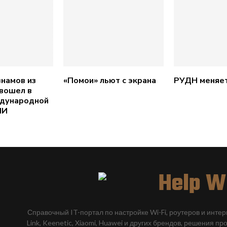
намов из
«Помои» льют с экрана
РУДН меняет
вошел в
ждународной
ИИ
Справочный IT-портал по настройке Wi-Fi, роутеров и инте
Link, Keenetic, Xiaomi, Huawei и других брендов, решения пр