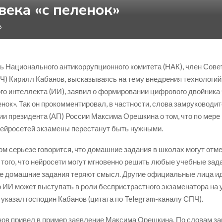
века «с пеленок»
6
 Национального антикоррупционного комитета (НАК), член Сове
Ч) Кирилл Кабанов, высказываясь на тему внедрения технологий
го интеллекта (ИИ), заявил о формировании цифрового двойника
енок». Так он прокомментировал, в частности, слова замруководи
и президента (АП) России Максима Орешкина о том, что по мере
ейросетей экзамены перестанут быть нужными.
ом серьезе говорится, что домашние задания в школах могут отме
а того, что нейросети могут мгновенно решить любые учебные зад
 домашние задания теряют смысл. Другие официальные лица и
о ИИ может выступать в роли беспристрастного экзаменатора на
 указал господин Кабанов (цитата по Telegram-каналу СПЧ).
ов привел в пример заявление Максима Орешкина. По словам за