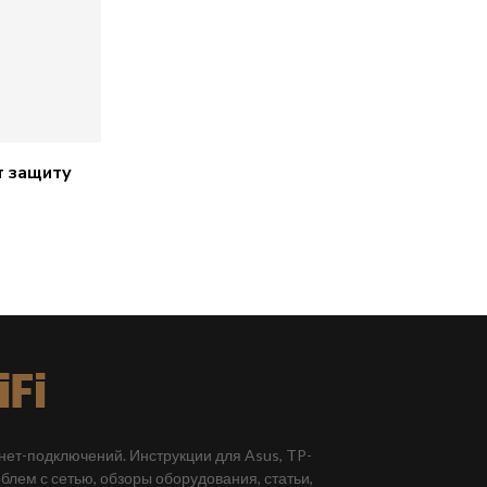
 защиту
рнет-подключений. Инструкции для Asus, TP-
облем с сетью, обзоры оборудования, статьи,