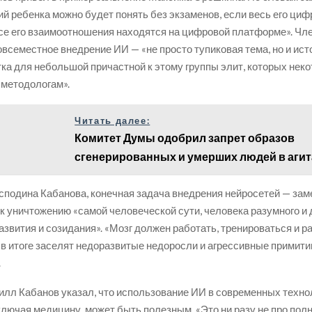
ий ребенка можно будет понять без экзаменов, если весь его ци
се его взаимоотношения находятся на цифровой платформе». Чл
повсеместное внедрение ИИ — «не просто тупиковая тема, но и ист
ка для небольшой причастной к этому группы элит, которых нек
н. методологам».
Читать далее:
Комитет Думы одобрил запрет образов
сгенерированных и умерших людей в аги
сподина Кабанова, конечная задача внедрения нейросетей — зам
 к уничтожению «самой человеческой сути, человека разумного и 
азвития и созидания». «Мозг должен работать, тренироваться и р
в итоге заселят недоразвитые недоросли и агрессивные примити
.
илл Кабанов указал, что использование ИИ в современных техно
ключая медицину, может быть полезным. «Это ни разу не про пол