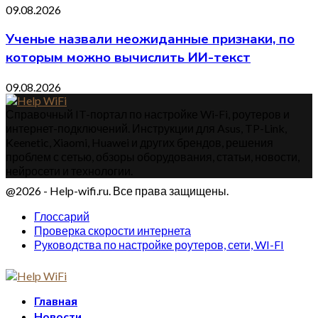
09.08.2026
Ученые назвали неожиданные признаки, по
которым можно вычислить ИИ-текст
09.08.2026
Справочный IT-портал по настройке Wi-Fi, роутеров и
интернет-подключений. Инструкции для Asus, TP-Link,
Keenetic, Xiaomi, Huawei и других брендов, решения
проблем с сетью, обзоры оборудования, статьи, новости,
нейросети и технологии.
@2026 - Help-wifi.ru. Все права защищены.
Глоссарий
Проверка скорости интернета
Руководства по настройке роутеров, сети, WI-FI
Главная
Новости