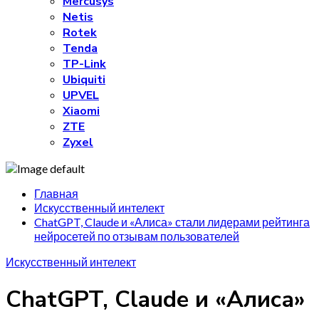
Mercusys
Netis
Rotek
Tenda
TP-Link
Ubiquiti
UPVEL
Xiaomi
ZTE
Zyxel
Главная
Искусственный интелект
ChatGPT, Claude и «Алиса» стали лидерами рейтинга
нейросетей по отзывам пользователей
Искусственный интелект
ChatGPT, Claude и «Алиса»