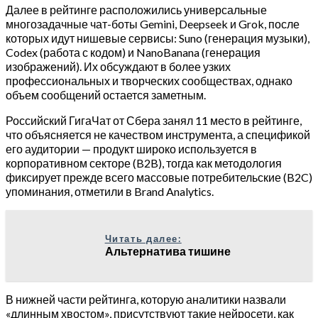
Далее в рейтинге расположились универсальные
многозадачные чат-боты Gemini, Deepseek и Grok, после
которых идут нишевые сервисы: Suno (генерация музыки),
Codex (работа с кодом) и NanoBanana (генерация
изображений). Их обсуждают в более узких
профессиональных и творческих сообществах, однако
объем сообщений остается заметным.
Российский ГигаЧат от Сбера занял 11 место в рейтинге,
что объясняется не качеством инструмента, а спецификой
его аудитории — продукт широко используется в
корпоративном секторе (B2B), тогда как методология
фиксирует прежде всего массовые потребительские (B2C)
упоминания, отметили в Brand Analytics.
Читать далее:
Альтернатива тишине
В нижней части рейтинга, которую аналитики назвали
«длинным хвостом», присутствуют такие нейросети, как