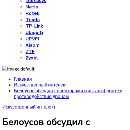
Mercusys
Netis
Rotek
Tenda
TP-Link
Ubiquiti
UPVEL
Xiaomi
ZTE
Zyxel
Главная
Искусственный интелект
Белоусов обсудил с военкорами связь на фронте и
противодействие дронам
Искусственный интелект
Белоусов обсудил с