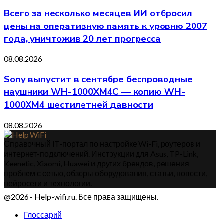
Всего за несколько месяцев ИИ отбросил
цены на оперативную память к уровню 2007
года, уничтожив 20 лет прогресса
08.08.2026
Sony выпустит в сентябре беспроводные
наушники WH-1000XM4C — копию WH-
1000XM4 шестилетней давности
08.08.2026
Справочный IT-портал по настройке Wi-Fi, роутеров и
интернет-подключений. Инструкции для Asus, TP-Link,
Keenetic, Xiaomi, Huawei и других брендов, решения
проблем с сетью, обзоры оборудования, статьи, новости,
нейросети и технологии.
@2026 - Help-wifi.ru. Все права защищены.
Глоссарий