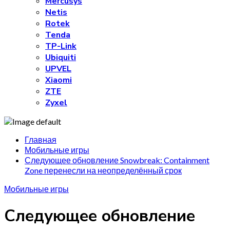
Mercusys
Netis
Rotek
Tenda
TP-Link
Ubiquiti
UPVEL
Xiaomi
ZTE
Zyxel
Главная
Мобильные игры
Следующее обновление Snowbreak: Containment
Zone перенесли на неопределённый срок
Мобильные игры
Следующее обновление