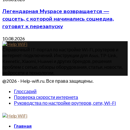
Легендарная Myspace возвращается —
соцсеть, с которой начинались соцмедиа,
готовят к перезапуску
10.08.2026
Справочный IT-портал по настройке Wi-Fi, роутеров и
интернет-подключений. Инструкции для Asus, TP-Link,
Keenetic, Xiaomi, Huawei и других брендов, решения
проблем с сетью, обзоры оборудования, статьи, новости,
нейросети и технологии.
@2026 - Help-wifi.ru. Все права защищены.
Глоссарий
Проверка скорости интернета
Руководства по настройке роутеров, сети, WI-FI
Главная