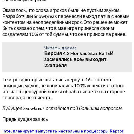
Оказалось, что слова игроков были не пустым звуком.
Разработчики Snowbreak перенесли выход патча с новым
контентом на неопределённый срок. Это решение может
быть связано с тем, что в мае игра принесла своим
создателям 10% от той суммы, что она приносила ранее.
Читать далее:
Версия 4.2 Honkai: Star Rail «И
засмеялись все» выходит
22апреля
Те игроки, которые пытались вернуть 16+ контент с
помощью модов, не добивались 100% успеха из-за того,
что часть цензурной логики обрабатывается на стороне
сервера, а не клиента.
Будущее Snowbreak остаётся под большим вопросом.
Предыдущая запись
Intel планирует выпустить настольные процессоры Raptor