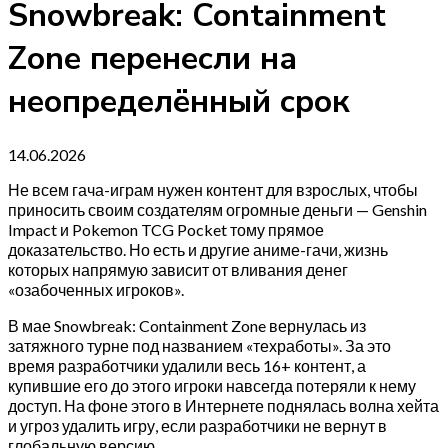
Snowbreak: Containment
Zone перенесли на
неопределённый срок
14.06.2026
Не всем гача-играм нужен контент для взрослых, чтобы
приносить своим создателям огромные деньги — Genshin
Impact и Pokemon TCG Pocket тому прямое
доказательство. Но есть и другие аниме-гачи, жизнь
которых напрямую зависит от вливания денег
«озабоченных игроков».
В мае Snowbreak: Containment Zone вернулась из
затяжного турне под названием «техработы». За это
время разработчики удалили весь 16+ контент, а
купившие его до этого игроки навсегда потеряли к нему
доступ. На фоне этого в Интернете поднялась волна хейта
и угроз удалить игру, если разработчики не вернут в
глобальную версию