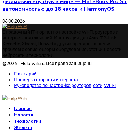
дюймовый ноутбук в мире — MateBook Pro S с
автономностью до 18 часов и HarmonyOS
06.08.2026
Справочный IT-портал по настройке Wi-Fi, роутеров и
интернет-подключений. Инструкции для Asus, TP-Link,
Keenetic, Xiaomi, Huawei и других брендов, решения
проблем с сетью, обзоры оборудования, статьи, новости,
нейросети и технологии.
@2026 - Help-wifi.ru. Все права защищены.
Глоссарий
Проверка скорости интернета
Руководства по настройке роутеров, сети, WI-FI
Главная
Новости
Технологии
Железо