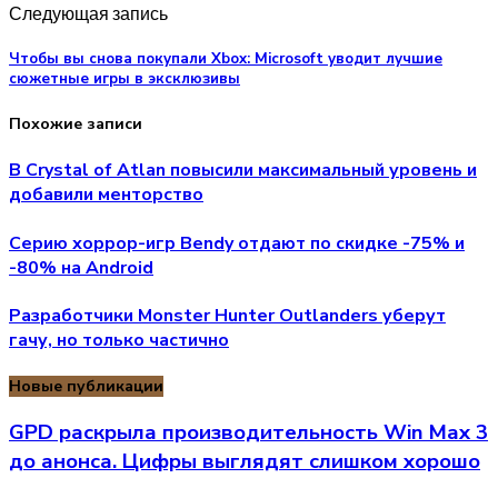
Следующая запись
Чтобы вы снова покупали Xbox: Microsoft уводит лучшие
сюжетные игры в эксклюзивы
Похожие записи
В Crystal of Atlan повысили максимальный уровень и
добавили менторство
Серию хоррор-игр Bendy отдают по скидке -75% и
-80% на Android
Разработчики Monster Hunter Outlanders уберут
гачу, но только частично
Новые публикации
GPD раскрыла производительность Win Max 3
до анонса. Цифры выглядят слишком хорошо