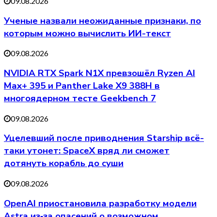
09.08.2026
Ученые назвали неожиданные признаки, по
которым можно вычислить ИИ-текст
09.08.2026
NVIDIA RTX Spark N1X превзошёл Ryzen AI
Max+ 395 и Panther Lake X9 388H в
многоядерном тесте Geekbench 7
09.08.2026
Уцелевший после приводнения Starship всё-
таки утонет: SpaceX вряд ли сможет
дотянуть корабль до суши
09.08.2026
OpenAI приостановила разработку модели
Astra из‑за опасений о возможном