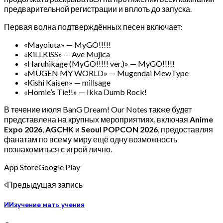
предварительной регистрации и вплоть до запуска.
Первая волна подтверждённых песен включает:
«Mayoiuta» — MyGO!!!!!
«KiLLKiSS» — Ave Mujica
«Haruhikage (MyGO!!!!! ver.)» — MyGO!!!!!
«MUGEN MY WORLD» — Mugendai MewType
«Kishi Kaisen» — millsage
«Homie’s Tie!!» — Ikka Dumb Rock!
В течение июля BanG Dream! Our Notes также будет
представлена на крупных мероприятиях, включая
Anime
Expo 2026
,
AGCHK
и
Seoul POPCON 2026
, предоставляя
фанатам по всему миру ещё одну возможность
познакомиться с игрой лично.
App StoreGoogle Play
Предыдущая запись
ИИзучение мать учения