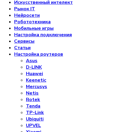
Искусственный интелект
Рынок IT
Нейросети
Робототехника
Мобильные игры
Настройка подключения
Сервисы
Статьи
Настройка роутеров
Asus
D-LINK
Huawei
Keenetic
Mercusys
Netis
Rotek
Tenda
TP-Link
Ubiquiti
UPVEL
Xiaomi