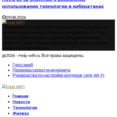
использовании технологии в кибератаках
09.08.2026
Справочный IT-портал по настройке Wi-Fi, роутеров и
интернет-подключений. Инструкции для Asus, TP-Link,
Keenetic, Xiaomi, Huawei и других брендов, решения
проблем с сетью, обзоры оборудования, статьи, новости,
нейросети и технологии.
@2026 - Help-wifi.ru. Все права защищены.
Глоссарий
Проверка скорости интернета
Руководства по настройке роутеров, сети, WI-FI
Главная
Новости
Технологии
Железо