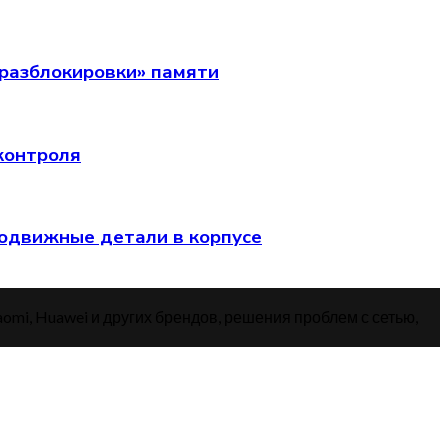
разблокировки» памяти
 контроля
подвижные детали в корпусе
aomi, Huawei и других брендов, решения проблем с сетью,