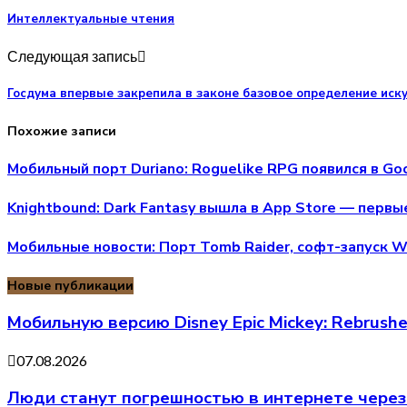
Интеллектуальные чтения
Следующая запись
Госдума впервые закрепила в законе базовое определение иск
Похожие записи
Мобильный порт Duriano: Roguelike RPG появился в Go
Knightbound: Dark Fantasy вышла в App Store — перв
Мобильные новости: Порт Tomb Raider, софт-запуск W
Новые публикации
Мобильную версию Disney Epic Mickey: Rebrus
07.08.2026
Люди станут погрешностью в интернете через