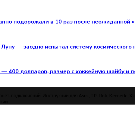
пно подорожали в 10 раз после неожиданной «
о Луну — заодно испытал систему космического
 — 400 долларов, размер с хоккейную шайбу и 
нет-подключений. Инструкции для Asus, TP-Link, Keenetic, Xi
гии.