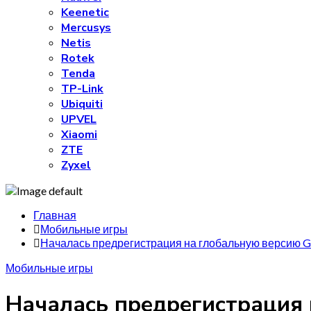
Keenetic
Mercusys
Netis
Rotek
Tenda
TP-Link
Ubiquiti
UPVEL
Xiaomi
ZTE
Zyxel
Главная
Мобильные игры
Началась предрегистрация на глобальную версию Gang
Мобильные игры
Началась предрегистрация 