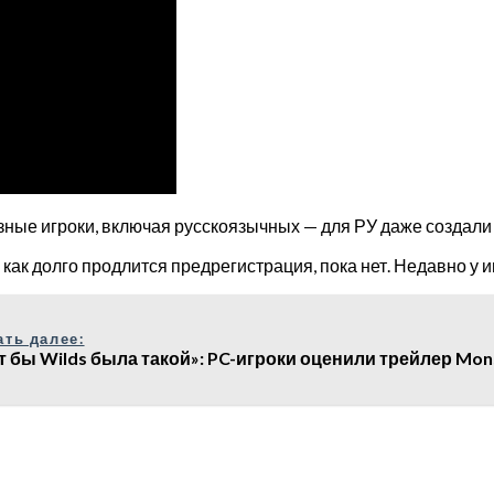
азные игроки, включая русскоязычных — для РУ даже создали
 как долго продлится предрегистрация, пока нет. Недавно у 
ать далее:
т бы Wilds была такой»: PC-игроки оценили трейлер Mons