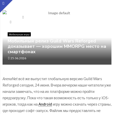
Главная
Мобильные игры
Мобильный релиз Guild Wars Reforged доказывает —
хорошим MMORPG место на смартфонах
Мобильные игры
Мобильный релиз Guild Wars Reforged
доказывает — хорошим MMORPG место на
смартфонах
25.06.2026
ArenaNet
всё же выпустит глобальную версию Guild Wars
Reforged сегодня, 24 июня. Вчера вечером наши читатели уже
начали замечать, что на их платформе можно пройти
предзагрузку. Пока что такая возможность есть только у iOS-
игроков, тогда как на
Android
игру можно скачать через страны,
где проходит софт-запуск. Файлик мы предоставлять не