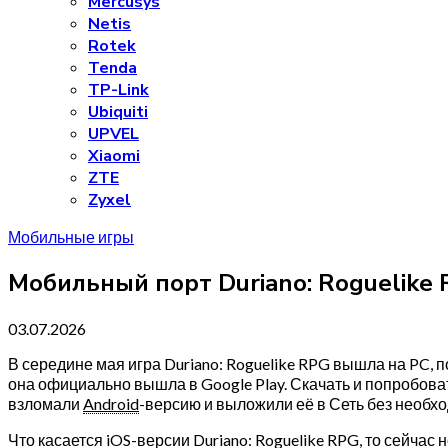
Mercusys
Netis
Rotek
Tenda
TP-Link
Ubiquiti
UPVEL
Xiaomi
ZTE
Zyxel
Мобильные игры
Мобильный порт Duriano: Roguelike 
03.07.2026
В середине мая игра Duriano: Roguelike RPG вышла на PC,
она официально вышла в Google Play. Скачать и попробоват
взломали
Android
-версию и выложили её в Сеть без необх
Что касается iOS-версии Duriano: Roguelike RPG, то сейчас