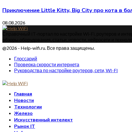
Приключение Little Kitty, Big City про кота в
08.08.2026
Справочный IT-портал по настройке Wi-Fi, роутеров и интер
обзоры оборудования, статьи, новости, нейросети и техноло
@2026 - Help-wifi.ru. Все права защищены.
Глоссарий
Проверка скорости интернета
Руководства по настройке роутеров, сети, WI-FI
Главная
Новости
Технологии
Железо
Искусственный интелект
Рынок IT