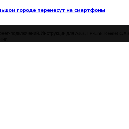
 большом городе перенесут на смартфоны
нет-подключений. Инструкции для Asus, TP-Link, Keenetic, Xi
гии.