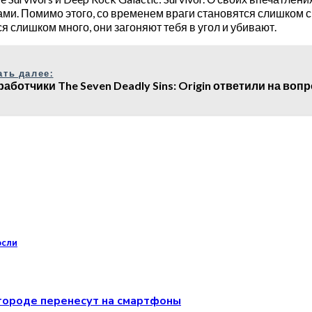
ми. Помимо этого, со временем враги становятся слишком с
я слишком много, они загоняют тебя в угол и убивают.
ать далее:
работчики The Seven Deadly Sins: Origin ответили на воп
осли
м городе перенесут на смартфоны