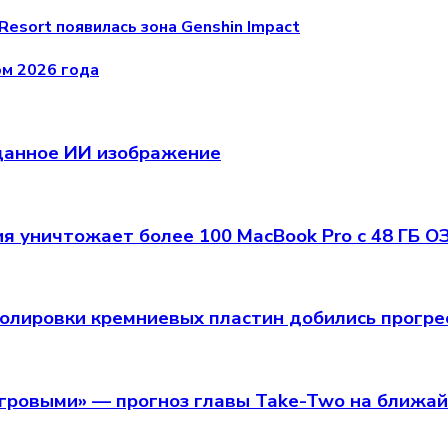
Resort появилась зона Genshin Impact
ом 2026 года
зданное ИИ изображение
я уничтожает более 100 MacBook Pro с 48 ГБ О
олировки кремниевых пластин добились прогрес
игровыми» — прогноз главы Take-Two на ближа