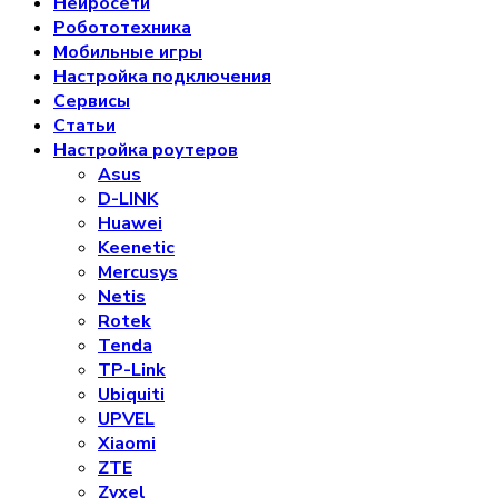
Нейросети
Робототехника
Мобильные игры
Настройка подключения
Сервисы
Статьи
Настройка роутеров
Asus
D-LINK
Huawei
Keenetic
Mercusys
Netis
Rotek
Tenda
TP-Link
Ubiquiti
UPVEL
Xiaomi
ZTE
Zyxel