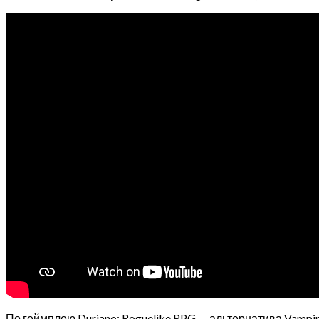
По геймплею Duriano: Roguelike RPG — альтернатива Vampire 