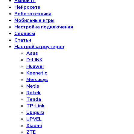
Рынок IT
Нейросети
Робототехника
Мобильные игры
Настройка подключения
Сервисы
Статьи
Настройка роутеров
Asus
D-LINK
Huawei
Keenetic
Mercusys
Netis
Rotek
Tenda
TP-Link
Ubiquiti
UPVEL
Xiaomi
ZTE