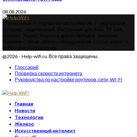
08.08.2026
Справочный IT-портал по настройке Wi-Fi, роутеров и
интернет-подключений. Инструкции для Asus, TP-Link,
Keenetic, Xiaomi, Huawei и других брендов, решения
проблем с сетью, обзоры оборудования, статьи, новости,
нейросети и технологии.
@2026 - Help-wifi.ru. Все права защищены.
Глоссарий
Проверка скорости интернета
Руководства по настройке роутеров, сети, WI-FI
Главная
Новости
Технологии
Железо
Искусственный интелект