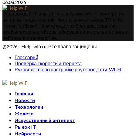
06.08.2026
Справочный IT-портал по настройке Wi-Fi, роутеров и
интернет-подключений. Инструкции для Asus, TP-Link,
Keenetic, Xiaomi, Huawei и других брендов, решения
проблем с сетью, обзоры оборудования, статьи, новости,
нейросети и технологии.
@2026 - Help-wifi.ru. Все права защищены.
Глоссарий
Проверка скорости интернета
Руководства по настройке роутеров, сети, WI-FI
Главная
Новости
Технологии
Железо
Искусственный интелект
Рынок IT
Нейросети