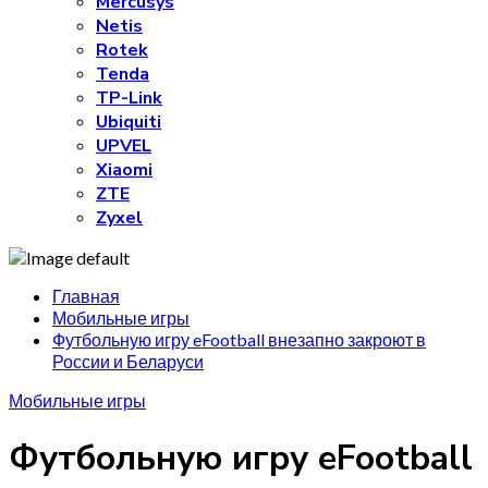
Mercusys
Netis
Rotek
Tenda
TP-Link
Ubiquiti
UPVEL
Xiaomi
ZTE
Zyxel
Главная
Мобильные игры
Футбольную игру eFootball внезапно закроют в
России и Беларуси
Мобильные игры
Футбольную игру eFootball