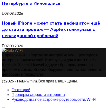
Петербурге и Иннополисе
08.08.2026
Новый iPhone может стать дефицитом ещё
до старта продаж — Apple столкнулась с
неожиданной проблемой
07.08.2026
Справочный IT-портал по настройке Wi-Fi, роутеров и
интернет-подключений. Инструкции для Asus, TP-Link,
Keenetic, Xiaomi, Huawei и других брендов, решения
проблем с сетью, обзоры оборудования, статьи, новости,
нейросети и технологии.
@2026 - Help-wifi.ru. Все права защищены.
Глоссарий
Проверка скорости интернета
Руководства по настройке роутеров, сети, WI-FI