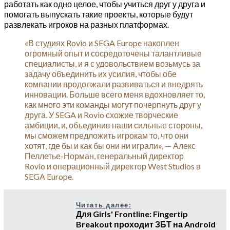
работать как одно целое, чтобы учиться друг у друга и
помогать выпускать такие проекты, которые будут
развлекать игроков на разных платформах.
«В студиях Rovio и SEGA Europe накоплен
огромный опыт и сосредоточены талантливые
специалисты, и я с удовольствием возьмусь за
задачу объединить их усилия, чтобы обе
компании продолжали развиваться и внедрять
инновации. Больше всего меня вдохновляет то,
как много эти команды могут почерпнуть друг у
друга. У SEGA и Rovio схожие творческие
амбиции, и, объединив наши сильные стороны,
мы сможем предложить игрокам то, что они
хотят, где бы и как бы они ни играли», — Алекс
Пеллетье-Норман, генеральный директор
Rovio и операционный директор West Studios в
SEGA Europe.
Читать далее:
Для Girls' Frontline: Fingertip
Breakout проходит ЗБТ на Android