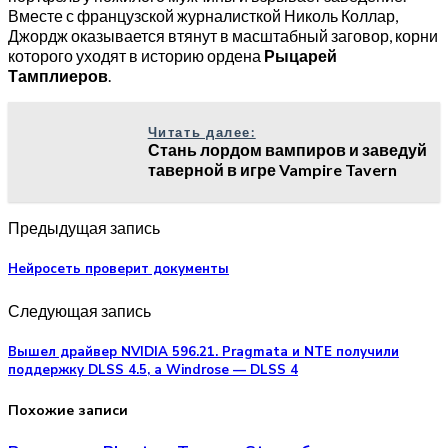
Вместе с французской журналисткой Николь Коллар,
Джордж оказывается втянут в масштабный заговор, корни
которого уходят в историю ордена
Рыцарей
Тамплиеров
.
Читать далее:
Стань лордом вампиров и заведуй
таверной в игре Vampire Tavern
Предыдущая запись
Нейросеть проверит документы
Следующая запись
Вышел драйвер NVIDIA 596.21. Pragmata и NTE получили
поддержку DLSS 4.5, а Windrose — DLSS 4
Похожие записи