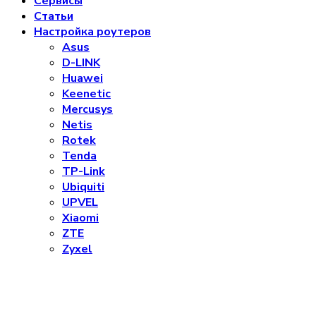
Сервисы
Статьи
Настройка роутеров
Asus
D-LINK
Huawei
Keenetic
Mercusys
Netis
Rotek
Tenda
TP-Link
Ubiquiti
UPVEL
Xiaomi
ZTE
Zyxel