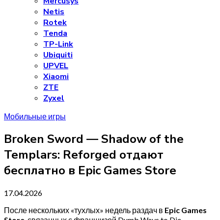
Mercusys
Netis
Rotek
Tenda
TP-Link
Ubiquiti
UPVEL
Xiaomi
ZTE
Zyxel
Мобильные игры
Broken Sword — Shadow of the
Templars: Reforged отдают
бесплатно в Epic Games Store
17.04.2026
После нескольких «тухлых» недель раздач в
Epic Games
Store
, связанных с франшизой Dumb Ways to Die,