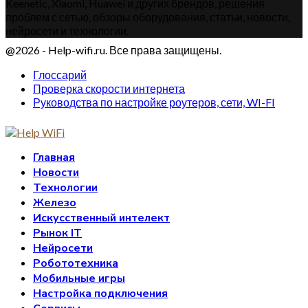
Keenetic, Xiaomi, Huawei и других брендов, решения
проблем с сетью, обзоры оборудования, статьи, новости,
нейросети и технологии.
@2026 - Help-wifi.ru. Все права защищены.
Глоссарий
Проверка скорости интернета
Руководства по настройке роутеров, сети, WI-FI
Главная
Новости
Технологии
Железо
Искусственный интелект
Рынок IT
Нейросети
Робототехника
Мобильные игры
Настройка подключения