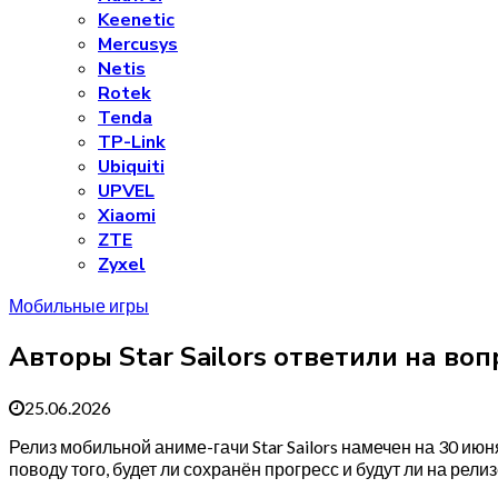
Keenetic
Mercusys
Netis
Rotek
Tenda
TP-Link
Ubiquiti
UPVEL
Xiaomi
ZTE
Zyxel
Мобильные игры
Авторы Star Sailors ответили на во
25.06.2026
Релиз мобильной аниме-гачи Star Sailors намечен на 30 июня
поводу того, будет ли сохранён прогресс и будут ли на рел