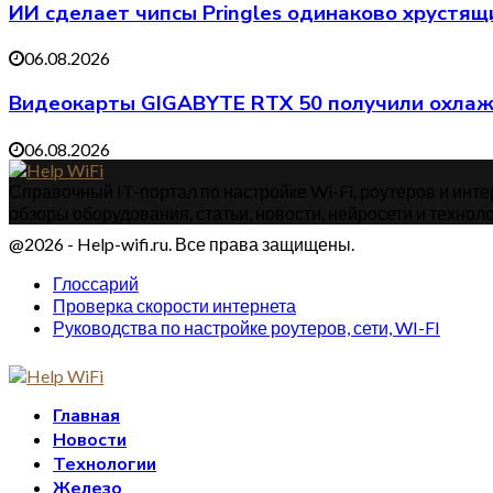
ИИ сделает чипсы Pringles одинаково хрустя
06.08.2026
Видеокарты GIGABYTE RTX 50 получили охлажд
06.08.2026
Справочный IT-портал по настройке Wi-Fi, роутеров и интер
обзоры оборудования, статьи, новости, нейросети и техноло
@2026 - Help-wifi.ru. Все права защищены.
Глоссарий
Проверка скорости интернета
Руководства по настройке роутеров, сети, WI-FI
Главная
Новости
Технологии
Железо