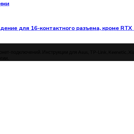
щими
ение для 16-контактного разъема, кроме RTX
нет-подключений. Инструкции для Asus, TP-Link, Keenetic, Xi
гии.