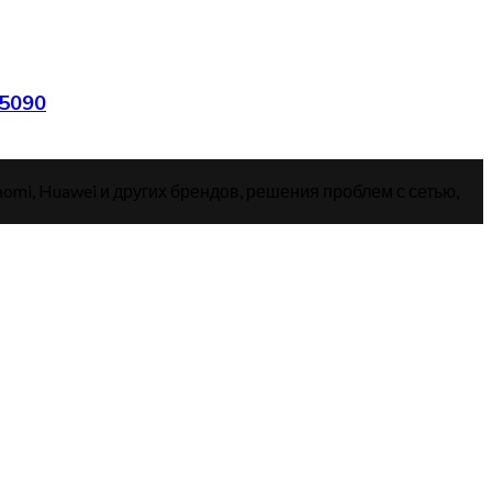
 5090
aomi, Huawei и других брендов, решения проблем с сетью,