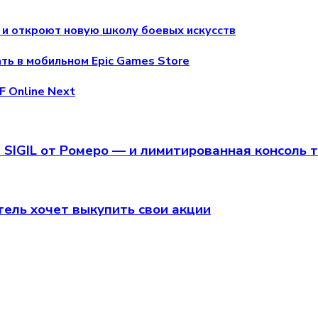
 и откроют новую школу боевых искусств
ть в мобильном Epic Games Store
F Online Next
 SIGIL от Ромеро — и лимитированная консоль 
атель хочет выкупить свои акции