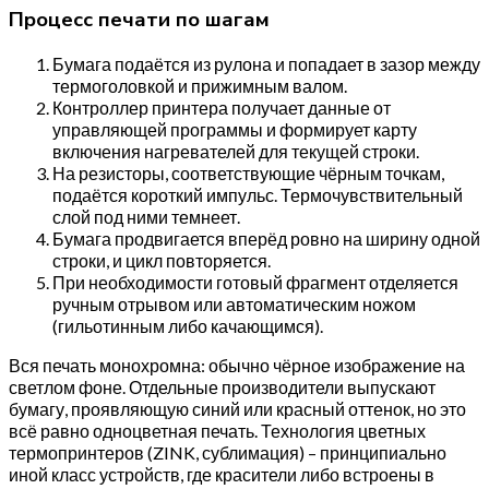
Процесс печати по шагам
Бумага подаётся из рулона и попадает в зазор между
термоголовкой и прижимным валом.
Контроллер принтера получает данные от
управляющей программы и формирует карту
включения нагревателей для текущей строки.
На резисторы, соответствующие чёрным точкам,
подаётся короткий импульс. Термочувствительный
слой под ними темнеет.
Бумага продвигается вперёд ровно на ширину одной
строки, и цикл повторяется.
При необходимости готовый фрагмент отделяется
ручным отрывом или автоматическим ножом
(гильотинным либо качающимся).
Вся печать монохромна: обычно чёрное изображение на
светлом фоне. Отдельные производители выпускают
бумагу, проявляющую синий или красный оттенок, но это
всё равно одноцветная печать. Технология цветных
термопринтеров (ZINK, сублимация) – принципиально
иной класс устройств, где красители либо встроены в