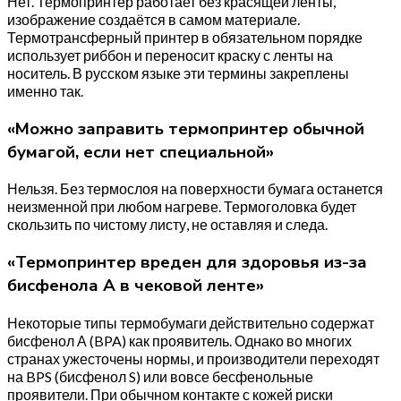
Нет. Термопринтер работает без красящей ленты,
изображение создаётся в самом материале.
Термотрансферный принтер в обязательном порядке
использует риббон и переносит краску с ленты на
носитель. В русском языке эти термины закреплены
именно так.
«Можно заправить термопринтер обычной
бумагой, если нет специальной»
Нельзя. Без термослоя на поверхности бумага останется
неизменной при любом нагреве. Термоголовка будет
скользить по чистому листу, не оставляя и следа.
«Термопринтер вреден для здоровья из-за
бисфенола А в чековой ленте»
Некоторые типы термобумаги действительно содержат
бисфенол А (BPA) как проявитель. Однако во многих
странах ужесточены нормы, и производители переходят
на BPS (бисфенол S) или вовсе бесфенольные
проявители. При обычном контакте с кожей риски