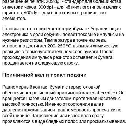
разрешение печати: 203 dpi – стандарт для большинства
этикеток и чеков, 300 dpi – для чётких логотипов и мелких
шрифтов, 600 dpi – для сверхточных графических
элементов.
Головка плотно прилегает к термобумаге. Управляющая
электроника в доли секунды подаёт токовые импульсы на
нужные резисторы. Температура в точке нагрева
мгновенно достигает 200–250 °C, вызывая химическую
реакцию в термочувствительном слое бумаги. После
прохождения импульса резистор остывает, и бумага
продвигается на следующую строку.
Прижимной вал и тракт подачи
Равномерный контакт бумаги с термоголовкой
обеспечивает резиновый прижимной вал (platen roller). Он
вращается шаговым двигателем, протягивая носитель с
высокой точностью. Именно от состояния вала и
давления пружин зависит равномерность пропечатки по
всей ширине. Загрязнение или износ вала сразу
проявляются в виде бледных полос или проскальзывания.