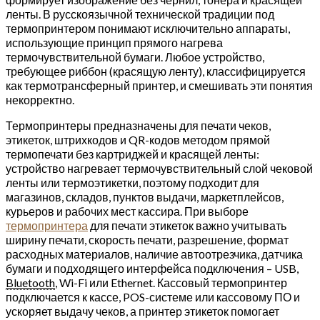
ленты. В русскоязычной технической традиции под
термопринтером понимают исключительно аппараты,
использующие принцип прямого нагрева
термочувствительной бумаги. Любое устройство,
требующее риббон (красящую ленту), классифицируется
как термотрансферный принтер, и смешивать эти понятия
некорректно.
Термопринтеры предназначены для печати чеков,
этикеток, штрихкодов и QR-кодов методом прямой
термопечати без картриджей и красящей ленты:
устройство нагревает термочувствительный слой чековой
ленты или термоэтикетки, поэтому подходит для
магазинов, складов, пунктов выдачи, маркетплейсов,
курьеров и рабочих мест кассира. При выборе
термопринтера
для печати этикеток важно учитывать
ширину печати, скорость печати, разрешение, формат
расходных материалов, наличие автоотрезчика, датчика
бумаги и подходящего интерфейса подключения – USB,
Bluetooth
, Wi-Fi или Ethernet. Кассовый термопринтер
подключается к кассе, POS-системе или кассовому ПО и
ускоряет выдачу чеков, а принтер этикеток помогает