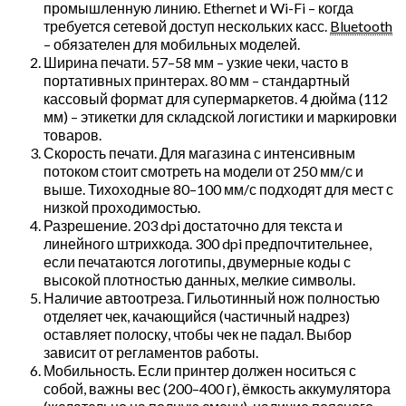
промышленную линию. Ethernet и Wi-Fi – когда
требуется сетевой доступ нескольких касс.
Bluetooth
– обязателен для мобильных моделей.
Ширина печати. 57–58 мм – узкие чеки, часто в
портативных принтерах. 80 мм – стандартный
кассовый формат для супермаркетов. 4 дюйма (112
мм) – этикетки для складской логистики и маркировки
товаров.
Скорость печати. Для магазина с интенсивным
потоком стоит смотреть на модели от 250 мм/с и
выше. Тихоходные 80–100 мм/с подходят для мест с
низкой проходимостью.
Разрешение. 203 dpi достаточно для текста и
линейного штрихкода. 300 dpi предпочтительнее,
если печатаются логотипы, двумерные коды с
высокой плотностью данных, мелкие символы.
Наличие автоотреза. Гильотинный нож полностью
отделяет чек, качающийся (частичный надрез)
оставляет полоску, чтобы чек не падал. Выбор
зависит от регламентов работы.
Мобильность. Если принтер должен носиться с
собой, важны вес (200–400 г), ёмкость аккумулятора