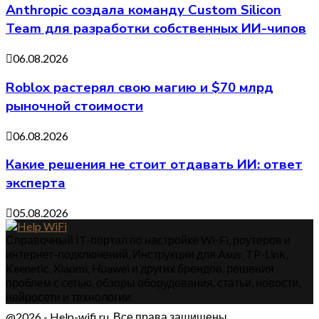
Anthropic создала команду Custom Silicon
Team для разработки собственных ИИ-чипов
06.08.2026
Roblox растерял свою магию и $70 млрд
рыночной стоимости
06.08.2026
Какие решения не стоит отдавать ИИ: ответ
эксперта
05.08.2026
Справочный IT-портал по настройке Wi-Fi, роутеров и
интернет-подключений. Инструкции для Asus, TP-Link,
Keenetic, Xiaomi, Huawei и других брендов, решения
проблем с сетью, обзоры оборудования, статьи, новости,
нейросети и технологии.
@2026 - Help-wifi.ru. Все права защищены.