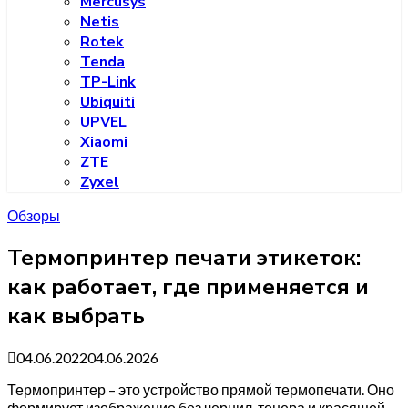
Mercusys
Netis
Rotek
Tenda
TP-Link
Ubiquiti
UPVEL
Xiaomi
ZTE
Zyxel
Обзоры
Термопринтер печати этикеток:
как работает, где применяется и
как выбрать
04.06.2022
04.06.2026
Термопринтер – это устройство прямой термопечати. Оно
формирует изображение без чернил, тонера и красящей