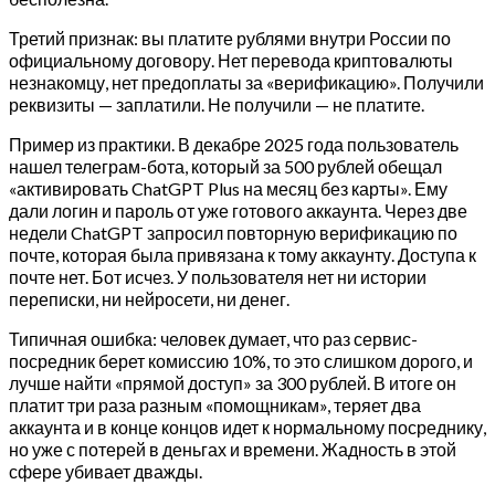
Третий признак: вы платите рублями внутри России по
официальному договору. Нет перевода криптовалюты
незнакомцу, нет предоплаты за «верификацию». Получили
реквизиты — заплатили. Не получили — не платите.
Пример из практики. В декабре 2025 года пользователь
нашел телеграм-бота, который за 500 рублей обещал
«активировать ChatGPT Plus на месяц без карты». Ему
дали логин и пароль от уже готового аккаунта. Через две
недели ChatGPT запросил повторную верификацию по
почте, которая была привязана к тому аккаунту. Доступа к
почте нет. Бот исчез. У пользователя нет ни истории
переписки, ни нейросети, ни денег.
Типичная ошибка: человек думает, что раз сервис-
посредник берет комиссию 10%, то это слишком дорого, и
лучше найти «прямой доступ» за 300 рублей. В итоге он
платит три раза разным «помощникам», теряет два
аккаунта и в конце концов идет к нормальному посреднику,
но уже с потерей в деньгах и времени. Жадность в этой
сфере убивает дважды.