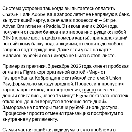
Система устроена так: когда вы пытаетесь оплатить
ChatGPT или Adobe, ваш запрос летит не напрямую в банк,
выпустивший карту, а сначала в процессинг — Stripe,
Adyen, Braintree или Paddle. Эти компании с 2024 года
получили от своих банков-партнеров инструкцию: любой
BIN (первые шесть цифр номера карты), принадлежащий
российскому банку под санкциями, отклонять до любого
запроса подтверждения. Даже если у вас на карте
миллион рублей и она никогда не была в стоп-листе.
Пример из практики. В декабре 2025 года
клиент
пробовал
оплатить Figma корпоративной картой «Мир» от
Газпромбанка. Кобрендинг с китайской системой Union
Pay, формально международной. Процессинг пропустил
карту, запросил код подтверждения,
клиент
ввел его,
деньги списались, через 15 минут Figma показала «платеж
отклонен, деньги вернутся в течение пяти дней».
Заморозка на полторы тысячи рублей и ноль доступа.
Процессинг просто отменил транзакцию постфактум по
внутреннему регламенту.
Самая частая ошибка: люди думают, что проблема в