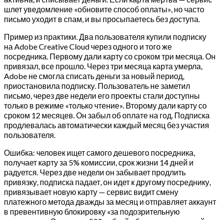
шлет уведомление «обновите способ оплаты», но часто
письмо уходит в спам, и вы просыпаетесь без доступа.
Пример из практики. Два пользователя купили подписку
на Adobe Creative Cloud через одного и того же
посредника. Первому дали карту со сроком три месяца. Он
привязал, все прошло. Через три месяца карта умерла,
Adobe не смогла списать деньги за новый период,
приостановила подписку. Пользователь не заметил
письмо, через две недели его проекты стали доступны
только в режиме «только чтение». Второму дали карту со
сроком 12 месяцев. Он забыл об оплате на год. Подписка
продлевалась автоматически каждый месяц без участия
пользователя.
Ошибка: человек ищет самого дешевого посредника,
получает карту за 5% комиссии, срок жизни 14 дней и
радуется. Через две недели он забывает продлить
привязку, подписка падает, он идет к другому посреднику,
привязывает новую карту — сервис видит смену
платежного метода дважды за месяц и отправляет аккаунт
в превентивную блокировку «за подозрительную