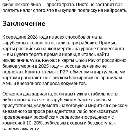
физического лица — просто трата. Никто не заставит вас
платить налог с того, что вы купили подписку на нейросеть.
Заключение
К середине 2026 года из всех способов оплаты
зарубежных сервисов остались три рабочих. Прямые
карты российских банков мертвы на уровне процессинга
— вы будете терять время и нервы, пытаясь найти
исключение. Wise, Revolut и карты Union Pay от российских
банков умерли в 2025 году — восстановлению не
подлежат. Крипто-схемы с P2P-обменом и виртуальными
картами работают, но с риском блокировки по правилам
AML и внезапного запроса документов.
Остается два варианта, если вам нужна стабильность:
либо открывать счет в зарубежном банке с личным
присутствием, уведомлять налоговую и мириться с риском
внезапного запроса резидентства, либо пользоваться
проверенным российским сервисом-посредником с
комиссией 10–20%, рублевым входом и без доступа к
вашему аккаунту.