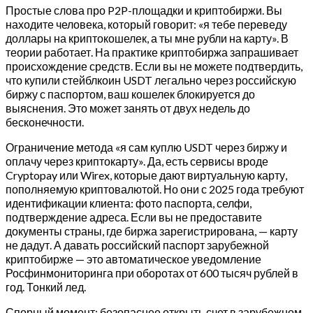
Простые слова про P2P-площадки и криптобиржи. Вы
находите человека, который говорит: «я тебе переведу
доллары на криптокошелек, а ты мне рубли на карту». В
теории работает. На практике криптобиржа запрашивает
происхождение средств. Если вы не можете подтвердить,
что купили стейблкоин USDT легально через российскую
биржу с паспортом, ваш кошелек блокируется до
выяснения. Это может занять от двух недель до
бесконечности.
Ограничение метода «я сам куплю USDT через биржу и
оплачу через криптокарту». Да, есть сервисы вроде
Cryptopay или Wirex, которые дают виртуальную карту,
пополняемую криптовалютой. Но они с 2025 года требуют
идентификации клиента: фото паспорта, селфи,
подтверждение адреса. Если вы не предоставите
документы страны, где биржа зарегистрирована, — карту
не дадут. А давать российский паспорт зарубежной
криптобирже — это автоматическое уведомление
Росфинмониторинга при оборотах от 600 тысяч рублей в
год. Тонкий лед.
Спорный момент: безопаснее открыть счет в зарубежном