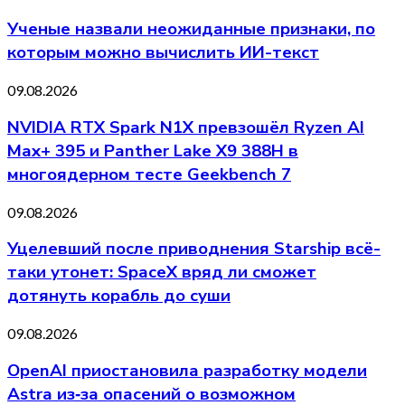
Ученые назвали неожиданные признаки, по
которым можно вычислить ИИ-текст
09.08.2026
NVIDIA RTX Spark N1X превзошёл Ryzen AI
Max+ 395 и Panther Lake X9 388H в
многоядерном тесте Geekbench 7
09.08.2026
Уцелевший после приводнения Starship всё-
таки утонет: SpaceX вряд ли сможет
дотянуть корабль до суши
09.08.2026
OpenAI приостановила разработку модели
Astra из‑за опасений о возможном