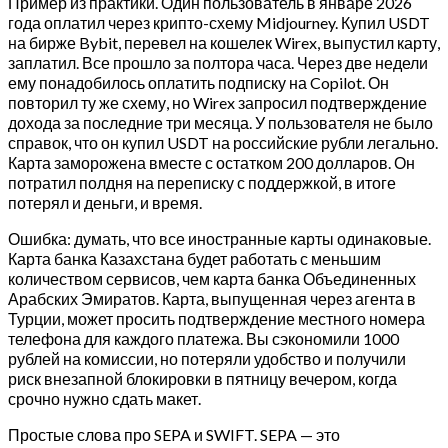
Пример из практики. Один пользователь в январе 2026
года оплатил через крипто-схему Midjourney. Купил USDT
на бирже Bybit, перевел на кошелек Wirex, выпустил карту,
заплатил. Все прошло за полтора часа. Через две недели
ему понадобилось оплатить подписку на Copilot. Он
повторил ту же схему, но Wirex запросил подтверждение
дохода за последние три месяца. У пользователя не было
справок, что он купил USDT на российские рубли легально.
Карта заморожена вместе с остатком 200 долларов. Он
потратил полдня на переписку с поддержкой, в итоге
потерял и деньги, и время.
Ошибка: думать, что все иностранные карты одинаковые.
Карта банка Казахстана будет работать с меньшим
количеством сервисов, чем карта банка Объединенных
Арабских Эмиратов. Карта, выпущенная через агента в
Турции, может просить подтверждение местного номера
телефона для каждого платежа. Вы сэкономили 1000
рублей на комиссии, но потеряли удобство и получили
риск внезапной блокировки в пятницу вечером, когда
срочно нужно сдать макет.
Простые слова про SEPA и SWIFT. SEPA — это