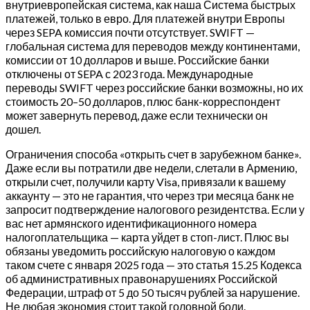
внутриевропейская система, как наша Система быстрых
платежей, только в евро. Для платежей внутри Европы
через SEPA комиссия почти отсутствует. SWIFT —
глобальная система для переводов между континентами,
комиссии от 10 долларов и выше. Российские банки
отключены от SEPA с 2023 года. Международные
переводы SWIFT через российские банки возможны, но их
стоимость 20–50 долларов, плюс банк-корреспондент
может завернуть перевод, даже если технически он
дошел.
Ограничения способа «открыть счет в зарубежном банке».
Даже если вы потратили две недели, слетали в Армению,
открыли счет, получили карту Visa, привязали к вашему
аккаунту — это не гарантия, что через три месяца банк не
запросит подтверждение налогового резидентства. Если у
вас нет армянского идентификационного номера
налогоплательщика — карта уйдет в стоп-лист. Плюс вы
обязаны уведомить российскую налоговую о каждом
таком счете с января 2025 года — это статья 15.25 Кодекса
об административных правонарушениях Российской
Федерации, штраф от 5 до 50 тысяч рублей за нарушение.
Не любая экономия стоит такой головной боли.