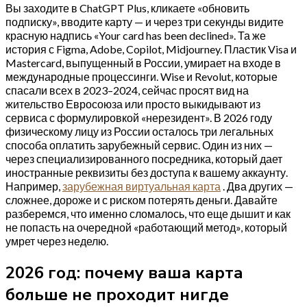
Вы заходите в ChatGPT Plus, кликаете «обновить
подписку», вводите карту — и через три секунды видите
красную надпись «Your card has been declined». Та же
история с Figma, Adobe, Copilot, Midjourney. Пластик Visa и
Mastercard, выпущенный в России, умирает на входе в
международные процессинги. Wise и Revolut, которые
спасали всех в 2023–2024, сейчас просят вид на
жительство Евросоюза или просто выкидывают из
сервиса с формулировкой «нерезидент». В 2026 году
физическому лицу из России осталось три легальных
способа оплатить зарубежный сервис. Один из них —
через специализированного посредника, который дает
иностранные реквизиты без доступа к вашему аккаунту.
Например,
зарубежная виртуальная карта
. Два других —
сложнее, дороже и с риском потерять деньги. Давайте
разберемся, что именно сломалось, что еще дышит и как
не попасть на очередной «работающий метод», который
умрет через неделю.
2026 год: почему ваша карта
больше не проходит нигде