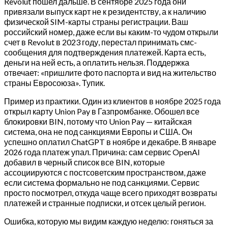
Revolut пошел дальше. В сентябре 2025 года они
привязали выпуск карт не к резидентству, а к наличию
физической SIM-карты страны регистрации. Ваш
российский номер, даже если вы каким-то чудом открыли
счет в Revolut в 2023 году, перестал принимать смс-
сообщения для подтверждения платежей. Карта есть,
деньги на ней есть, а оплатить нельзя. Поддержка
отвечает: «пришлите фото паспорта и вид на жительство
страны Евросоюза». Тупик.
Пример из практики. Один из клиентов в ноябре 2025 года
открыл карту Union Pay в Газпромбанке. Обошел все
блокировки BIN, потому что Union Pay — китайская
система, она не под санкциями Европы и США. Он
успешно оплатил ChatGPT в ноябре и декабре. В январе
2026 года платеж упал. Причина: сам сервис OpenAI
добавил в черный список все BIN, которые
ассоциируются с постсоветским пространством, даже
если система формально не под санкциями. Сервис
просто посмотрел, откуда чаще всего приходят возвраты
платежей и странные подписки, и отсек целый регион.
Ошибка, которую мы видим каждую неделю: гоняться за