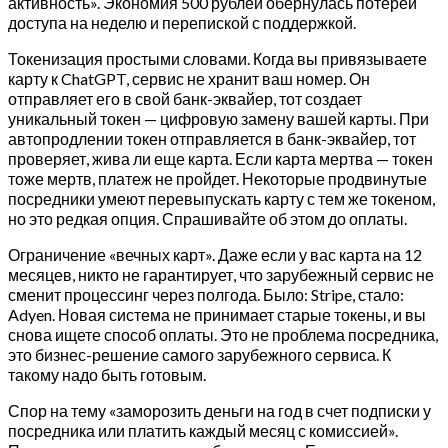
активность». Экономия 500 рублей обернулась потерей
доступа на неделю и перепиской с поддержкой.
Токенизация простыми словами. Когда вы привязываете
карту к ChatGPT, сервис не хранит ваш номер. Он
отправляет его в свой банк-эквайер, тот создает
уникальный токен — цифровую замену вашей карты. При
автопродлении токен отправляется в банк-эквайер, тот
проверяет, жива ли еще карта. Если карта мертва — токен
тоже мертв, платеж не пройдет. Некоторые продвинутые
посредники умеют перевыпускать карту с тем же токеном,
но это редкая опция. Спрашивайте об этом до оплаты.
Ограничение «вечных карт». Даже если у вас карта на 12
месяцев, никто не гарантирует, что зарубежный сервис не
сменит процессинг через полгода. Было: Stripe, стало:
Adyen. Новая система не принимает старые токены, и вы
снова ищете способ оплаты. Это не проблема посредника,
это бизнес-решение самого зарубежного сервиса. К
такому надо быть готовым.
Спор на тему «заморозить деньги на год в счет подписки у
посредника или платить каждый месяц с комиссией».