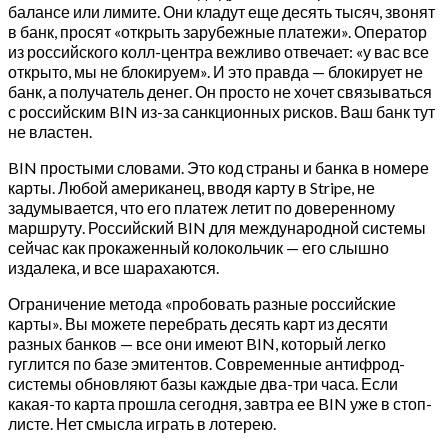
балансе или лимите. Они кладут еще десять тысяч, звонят
в банк, просят «открыть зарубежные платежи». Оператор
из российского колл-центра вежливо отвечает: «у вас все
открыто, мы не блокируем». И это правда — блокирует не
банк, а получатель денег. Он просто не хочет связываться
с российским BIN из-за санкционных рисков. Ваш банк тут
не властен.
BIN простыми словами. Это код страны и банка в номере
карты. Любой американец, вводя карту в Stripe, не
задумывается, что его платеж летит по доверенному
маршруту. Российский BIN для международной системы
сейчас как прокаженный колокольчик — его слышно
издалека, и все шарахаются.
Ограничение метода «пробовать разные российские
карты». Вы можете перебрать десять карт из десяти
разных банков — все они имеют BIN, который легко
гуглится по базе эмитентов. Современные антифрод-
системы обновляют базы каждые два-три часа. Если
какая-то карта прошла сегодня, завтра ее BIN уже в стоп-
листе. Нет смысла играть в лотерею.