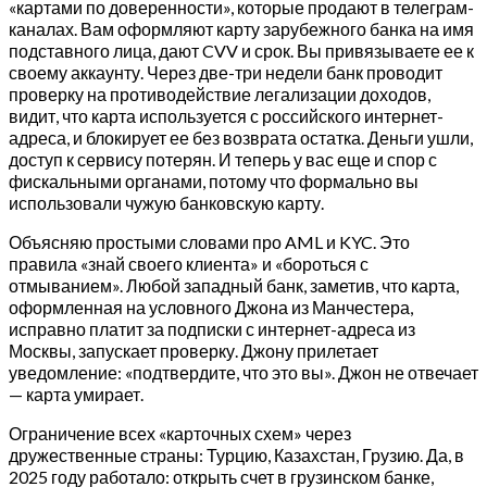
«картами по доверенности», которые продают в телеграм-
каналах. Вам оформляют карту зарубежного банка на имя
подставного лица, дают CVV и срок. Вы привязываете ее к
своему аккаунту. Через две-три недели банк проводит
проверку на противодействие легализации доходов,
видит, что карта используется с российского интернет-
адреса, и блокирует ее без возврата остатка. Деньги ушли,
доступ к сервису потерян. И теперь у вас еще и спор с
фискальными органами, потому что формально вы
использовали чужую банковскую карту.
Объясняю простыми словами про AML и KYC. Это
правила «знай своего клиента» и «бороться с
отмыванием». Любой западный банк, заметив, что карта,
оформленная на условного Джона из Манчестера,
исправно платит за подписки с интернет-адреса из
Москвы, запускает проверку. Джону прилетает
уведомление: «подтвердите, что это вы». Джон не отвечает
— карта умирает.
Ограничение всех «карточных схем» через
дружественные страны: Турцию, Казахстан, Грузию. Да, в
2025 году работало: открыть счет в грузинском банке,