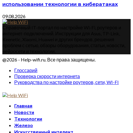
использовании технологии в кибератаках
09.08.2026
Справочный IT-портал по настройке Wi-Fi, роутеров и
интернет-подключений. Инструкции для Asus, TP-Link,
Keenetic, Xiaomi, Huawei и других брендов, решения
проблем с сетью, обзоры оборудования, статьи, новости,
нейросети и технологии.
@2026 - Help-wifi.ru. Все права защищены.
Глоссарий
Проверка скорости интернета
Руководства по настройке роутеров, сети, WI-FI
Главная
Новости
Технологии
Железо
Искусственный интелект