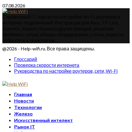
07.08.2026
Справочный IT-портал по настройке Wi-Fi, роутеров и
интернет-подключений. Инструкции для Asus, TP-Link,
Keenetic, Xiaomi, Huawei и других брендов, решения
проблем с сетью, обзоры оборудования, статьи, новости,
нейросети и технологии.
@2026 - Help-wifi.ru. Все права защищены.
Глоссарий
Проверка скорости интернета
Руководства по настройке роутеров, сети, WI-FI
Главная
Новости
Технологии
Железо
Искусственный интелект
Рынок IT