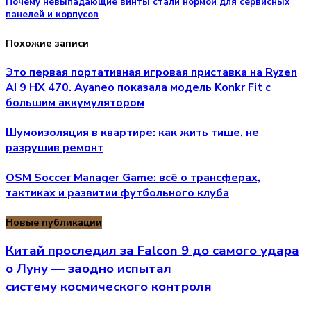
Почему невыпадающие винты стали нормой для сервисных
панелей и корпусов
Похожие записи
Это первая портативная игровая приставка на Ryzen
AI 9 HX 470. Ayaneo показала модель Konkr Fit с
большим аккумулятором
Шумоизоляция в квартире: как жить тише, не
разрушив ремонт
OSM Soccer Manager Game: всё о трансферах,
тактиках и развитии футбольного клуба
Новые публикации
Китай проследил за Falcon 9 до самого удара
о Луну — заодно испытал
систему космического контроля