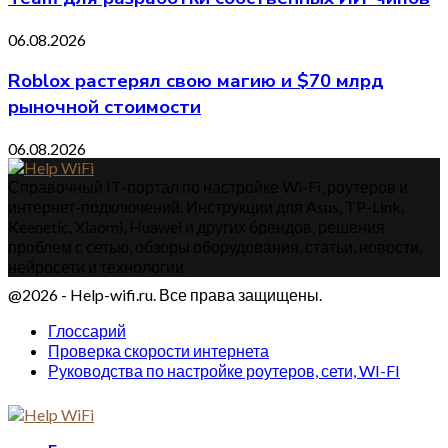
06.08.2026
Roblox растерял свою магию и $70 млрд
рыночной стоимости
06.08.2026
Справочный IT-портал по настройке Wi-Fi, роутеров и
интернет-подключений. Инструкции для Asus, TP-Link,
Keenetic, Xiaomi, Huawei и других брендов, решения
проблем с сетью, обзоры оборудования, статьи, новости,
нейросети и технологии.
@2026 - Help-wifi.ru. Все права защищены.
Глоссарий
Проверка скорости интернета
Руководства по настройке роутеров, сети, WI-FI