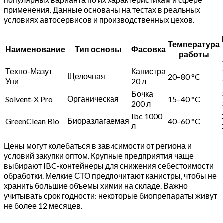
применения. Данные основаны на тестах в реальных
условиях автосервисов и производственных цехов.
Температура
Наименование
Тип основы
Фасовка
работы
Техно-Мазут
Канистра
Щелочная
20–80 °C
Уни
20 л
Бочка
Органическая
Solvent-X Pro
15–40 °C
200 л
Ibc 1000
Биоразлагаемая
GreenClean Bio
40–60 °C
л
Цены могут колебаться в зависимости от региона и
условий закупки оптом. Крупные предприятия чаще
выбирают IBC-контейнеры для снижения себестоимости
обработки. Мелкие СТО предпочитают канистры, чтобы не
хранить большие объемы химии на складе. Важно
учитывать срок годности: некоторые биопрепараты живут
не более 12 месяцев.