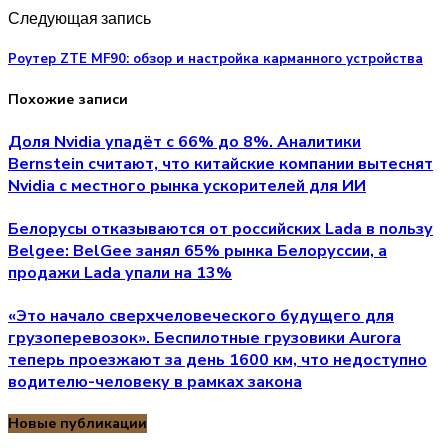
Следующая запись
Роутер ZTE MF90: обзор и настройка карманного устройства
Похожие записи
Доля Nvidia упадёт с 66% до 8%. Аналитики
Bernstein считают, что китайские компании вытеснят
Nvidia с местного рынка ускорителей для ИИ
Белорусы отказываются от российских Lada в пользу
Belgee: BelGee занял 65% рынка Белоруссии, а
продажи Lada упали на 13%
«Это начало сверхчеловеческого будущего для
грузоперевозок». Беспилотные грузовики Aurora
теперь проезжают за день 1600 км, что недоступно
водителю-человеку в рамках закона
Новые публикации