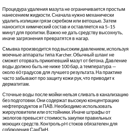
Процедура удаления мазута не ограничивается простым
нанесением жидкости. Сначала нужно механически
удалить излишки грязи скребком или ветошью. Затем
наносится химический состав и оставляется на 5–15
минут для пропитки. Важно не дать средству высохнуть,
иначе загрязнения превратятся в нагар.
Смывка производится под высоким давлением, используя
моечные аппараты типа Karcher. Обычный шланг не
сможет оторвать прикипевший мазут от бетона. Давление
воды должно быть не ниже 100 бар, а температура —
около 60 градусов для лучшего результата. На практике
часто забывают про защиту кожи рук, что приводит к
дерматитам.
Сточные воды после мойки нельзя сливать в канализацию
без подготовки. Они содержат высокую концентрацию
нефтепродуктов и ПАВ. Необходимо использовать
жироуловители или отстойники. Иначе штрафы от
экологов превысят стоимость закупки правильных
моющих средств. Контроль pH стоков обязателен для
соблюдения СанПиН.