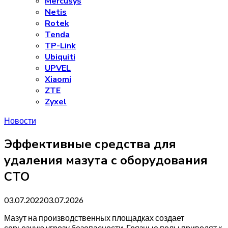
Mercusys
Netis
Rotek
Tenda
TP-Link
Ubiquiti
UPVEL
Xiaomi
ZTE
Zyxel
Новости
Эффективные средства для
удаления мазута с оборудования
СТО
03.07.2022
03.07.2026
Мазут на производственных площадках создает
серьезную угрозу безопасности. Грязные полы приводят к