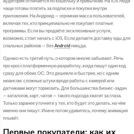
аудитория отличается по кошельку и привычкам. На iOS люди
чаще готовы платить за подписки и покупки внутри
приложения. На Андроид — огромная масса пользователей,
включая тех, кто принципиально не покупает платные
программы. Если вы продаёте эксклюзивные услуги,
возможно, стоит начать с iOS. Если делаете доставку еды для
спальных районов — без
Android
никуда.
Однако есть третий путь, о котором многие забывают. Речь
про кроссплатформенную разработку, когда пишут один код
сразу для обеих ОС. Это дешевле и быстрее, но с одним
нюансом: сложные штуки вроде работы с камерой или
датчиками могут тормозить. Для большинства бизнес-задач
— каталогов, карт, чатов — такого подхода хватит за глаза.
Только заранее уточните у тех, кто будет это делать, на чём
именно они пишут. Иначе потом удивитесь, почему анимация
плывёт.
Первые покупатели: как их