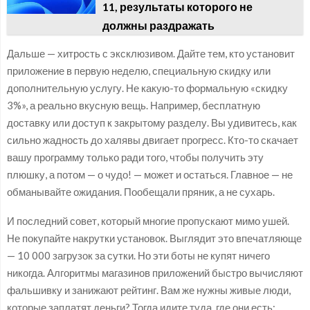
11, результаты которого не
должны раздражать
Дальше — хитрость с эксклюзивом. Дайте тем, кто установит
приложение в первую неделю, специальную скидку или
дополнительную услугу. Не какую-то формальную «скидку
3%», а реально вкусную вещь. Например, бесплатную
доставку или доступ к закрытому разделу. Вы удивитесь, как
сильно жадность до халявы двигает прогресс. Кто-то скачает
вашу программу только ради того, чтобы получить эту
плюшку, а потом — о чудо! — может и остаться. Главное — не
обманывайте ожидания. Пообещали пряник, а не сухарь.
И последний совет, который многие пропускают мимо ушей.
Не покупайте накрутки установок. Выглядит это впечатляюще
— 10 000 загрузок за сутки. Но эти боты не купят ничего
никогда. Алгоритмы магазинов приложений быстро вычисляют
фальшивку и занижают рейтинг. Вам же нужны живые люди,
которые заплатят деньги? Тогда идите туда, где они есть: