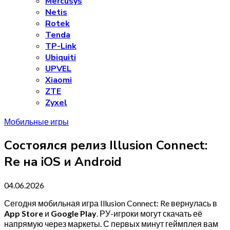
Mercusys
Netis
Rotek
Tenda
TP-Link
Ubiquiti
UPVEL
Xiaomi
ZTE
Zyxel
Мобильные игры
Состоялся релиз Illusion Connect:
Re на iOS и Android
04.06.2026
Сегодня мобильная игра Illusion Connect: Re вернулась в
App Store
и
Google Play
. РУ-игроки могут скачать её
напрямую через маркеты. С первых минут геймплея вам