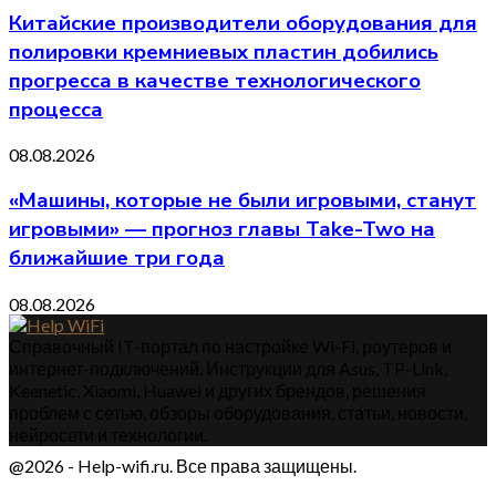
Китайские производители оборудования для
полировки кремниевых пластин добились
прогресса в качестве технологического
процесса
08.08.2026
«Машины, которые не были игровыми, станут
игровыми» — прогноз главы Take-Two на
ближайшие три года
08.08.2026
Справочный IT-портал по настройке Wi-Fi, роутеров и
интернет-подключений. Инструкции для Asus, TP-Link,
Keenetic, Xiaomi, Huawei и других брендов, решения
проблем с сетью, обзоры оборудования, статьи, новости,
нейросети и технологии.
@2026 - Help-wifi.ru. Все права защищены.