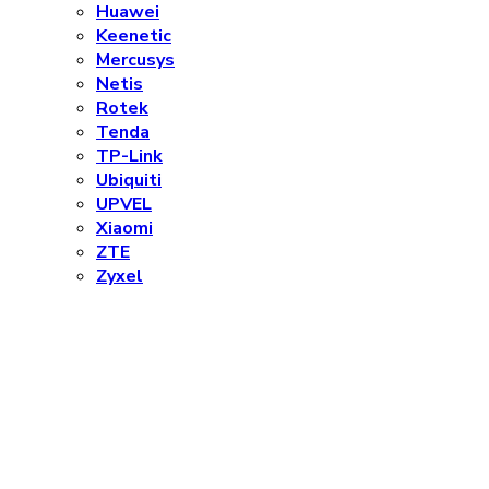
Huawei
Keenetic
Mercusys
Netis
Rotek
Tenda
TP-Link
Ubiquiti
UPVEL
Xiaomi
ZTE
Zyxel