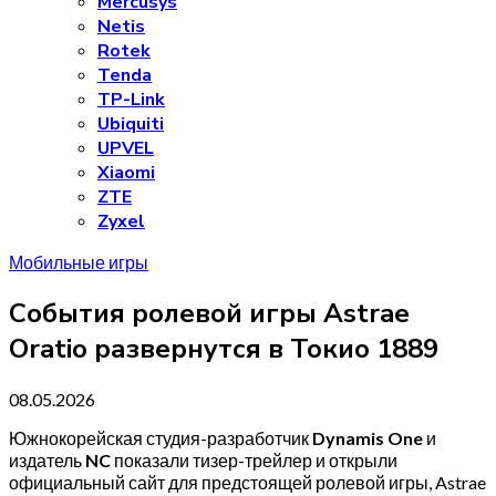
Mercusys
Netis
Rotek
Tenda
TP-Link
Ubiquiti
UPVEL
Xiaomi
ZTE
Zyxel
Мобильные игры
События ролевой игры Astrae
Oratio развернутся в Токио 1889
08.05.2026
Южнокорейская студия-разработчик
Dynamis One
и
издатель
NC
показали тизер-трейлер и открыли
официальный сайт для предстоящей ролевой игры, Astrae