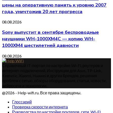
цены на оперативную память к уровню 2007
года, уничтожив 20 лет прогресса
08.08.2026
Sony выпустит в сентябре беспроводные
наушники WH-1000XM4C — копию WH-
1000XM4 шестилетней давности
08.08.2026
Справочный IT-портал по настройке Wi-Fi, роутеров и
интернет-подключений. Инструкции для Asus, TP-Link,
Keenetic, Xiaomi, Huawei и других брендов, решения
проблем с сетью, обзоры оборудования, статьи, новости,
нейросети и технологии.
@2026 - Help-wifi.ru. Все права защищены.
Глоссарий
Проверка скорости интернета
Руководства по настройке роутеров, сети, WI-FI