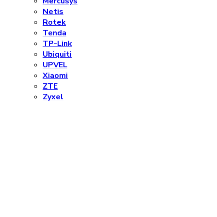
Mercusys
Netis
Rotek
Tenda
TP-Link
Ubiquiti
UPVEL
Xiaomi
ZTE
Zyxel