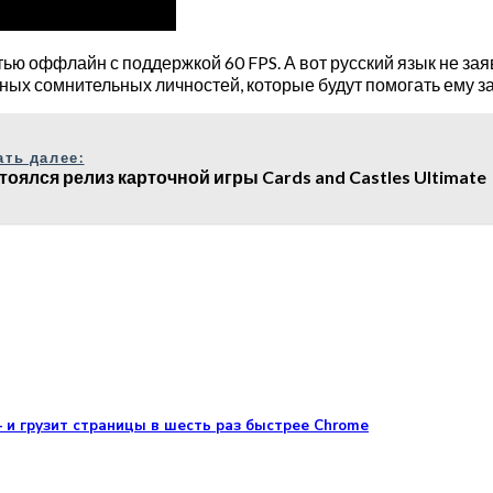
тью оффлайн с поддержкой 60 FPS. А вот русский язык не за
азных сомнительных личностей, которые будут помогать ему 
ать далее:
тоялся релиз карточной игры Cards and Castles Ultimate
 и грузит страницы в шесть раз быстрее Chrome