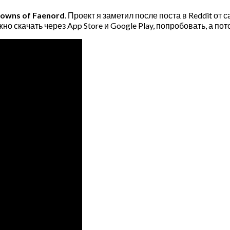
rowns of Faenord
. Проект я заметил после поста в Reddit от
жно скачать через App Store и Google Play, попробовать, а по