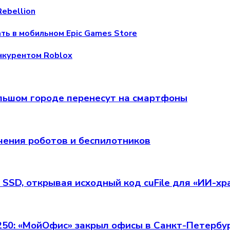
Rebellion
ть в мобильном Epic Games Store
онкурентом Roblox
 большом городе перенесут на смартфоны
чения роботов и беспилотников
 SSD, открывая исходный код cuFile для «ИИ-х
 250: «МойОфис» закрыл офисы в Санкт-Петербу