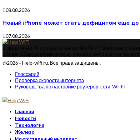
08.08.2026
Новый iPhone может стать дефицитом ещё до 
07.08.2026
Справочный IT-портал по настройке Wi-Fi, роутеров и интер
обзоры оборудования, статьи, новости, нейросети и техноло
@2026 - Help-wifi.ru. Все права защищены.
Глоссарий
Проверка скорости интернета
Руководства по настройке роутеров, сети, WI-FI
Главная
Новости
Технологии
Железо
Искусственный интелект