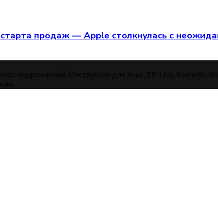
старта продаж — Apple столкнулась с неожид
нет-подключений. Инструкции для Asus, TP-Link, Keenetic, Xi
гии.