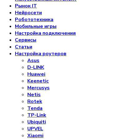
Рынок IT
Нейросети
Робототехника
Мобильные игры
Настройка подключения
Сервисы
Статьи
Настройка роутеров
Asus
D-LINK
Huawei
Keenetic
Mercusys
Netis
Rotek
Tenda
TP-Link
Ubiquiti
UPVEL
Xiaomi