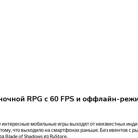
иночной RPG с 60 FPS и оффлайн-реж
мые интересные мобильные игры выходят от неизвестных инди
ому, что выходило на смартфонах раньше. Без ивентов с ры
а Blade of Shadows из RuStore.