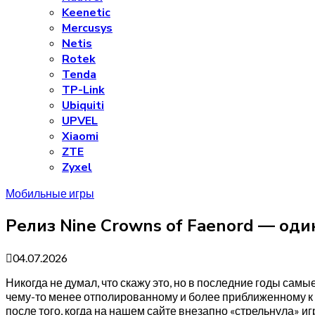
Keenetic
Mercusys
Netis
Rotek
Tenda
TP-Link
Ubiquiti
UPVEL
Xiaomi
ZTE
Zyxel
Мобильные игры
Релиз Nine Crowns of Faenord — од
04.07.2026
Никогда не думал, что скажу это, но в последние годы са
чему-то менее отполированному и более приближенному к т
после того, когда на нашем сайте внезапно «стрельнула» игр