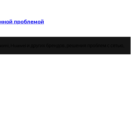
анной проблемой
aomi, Huawei и других брендов, решения проблем с сетью,