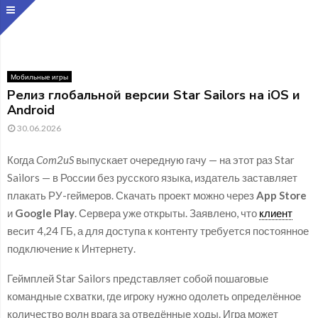
Мобильные игры
Релиз глобальной версии Star Sailors на iOS и
Android
30.06.2026
Когда
Com2uS
выпускает очередную гачу — на этот раз Star
Sailors — в России без русского языка, издатель заставляет
плакать РУ-геймеров. Скачать проект можно через
App Store
и
Google Play
. Сервера уже открыты. Заявлено, что
клиент
весит 4,24 ГБ, а для доступа к контенту требуется постоянное
подключение к Интернету.
Геймплей Star Sailors представляет собой пошаговые
командные схватки, где игроку нужно одолеть определённое
количество волн врага за отведённые ходы. Игра может