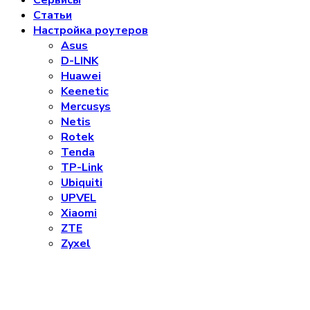
Статьи
Настройка роутеров
Asus
D-LINK
Huawei
Keenetic
Mercusys
Netis
Rotek
Tenda
TP-Link
Ubiquiti
UPVEL
Xiaomi
ZTE
Zyxel