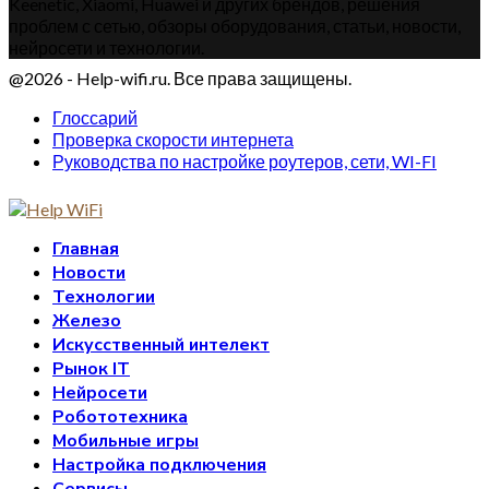
Keenetic, Xiaomi, Huawei и других брендов, решения
проблем с сетью, обзоры оборудования, статьи, новости,
нейросети и технологии.
@2026 - Help-wifi.ru. Все права защищены.
Глоссарий
Проверка скорости интернета
Руководства по настройке роутеров, сети, WI-FI
Главная
Новости
Технологии
Железо
Искусственный интелект
Рынок IT
Нейросети
Робототехника
Мобильные игры
Настройка подключения
Сервисы