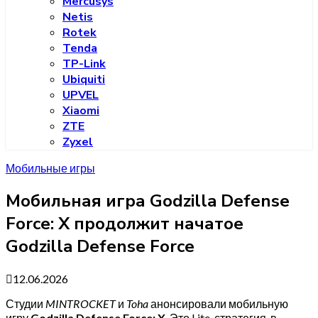
Mercusys
Netis
Rotek
Tenda
TP-Link
Ubiquiti
UPVEL
Xiaomi
ZTE
Zyxel
Мобильные игры
Мобильная игра Godzilla Defense
Force: X продолжит начатое
Godzilla Defense Force
12.06.2026
Студии
MINTROCKET
и
Toha
анонсировали мобильную
игру
Godzilla Defense Force: X
. Это Lite-стратегия, в