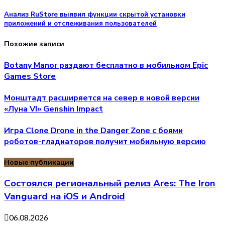
Анализ RuStore выявил функции скрытой установки
приложений и отслеживания пользователей
Похожие записи
Botany Manor раздают бесплатно в мобильном Epic
Games Store
Монштадт расширяется на север в новой версии
«Луна VI» Genshin Impact
Игра Clone Drone in the Danger Zone с боями
роботов-гладиаторов получит мобильную версию
Новые публикации
Состоялся региональный релиз Ares: The Iron
Vanguard на iOS и Android
06.08.2026