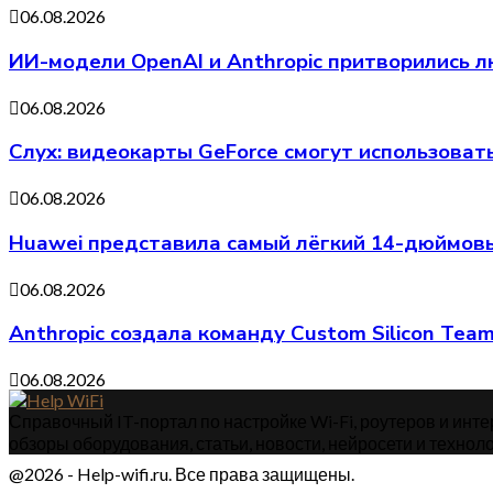
06.08.2026
ИИ-модели OpenAI и Anthropic притворились л
06.08.2026
Слух: видеокарты GeForce смогут использоват
06.08.2026
Huawei представила самый лёгкий 14-дюймовы
06.08.2026
Anthropic создала команду Custom Silicon Te
06.08.2026
Справочный IT-портал по настройке Wi-Fi, роутеров и интер
обзоры оборудования, статьи, новости, нейросети и техноло
@2026 - Help-wifi.ru. Все права защищены.