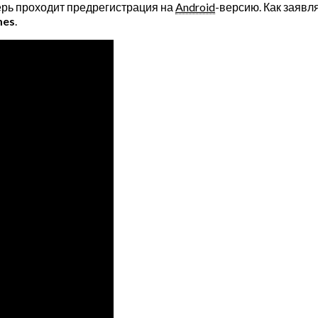
перь проходит предрегистрация на
Android
-версию. Как заявл
mes
.