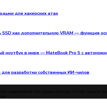
юдьми для хакерских атак
ь SSD как дополнительную VRAM — функция осно
й ноутбук в мире — MateBook Pro S с автономн
am для разработки собственных ИИ-чипов
нет-подключений. Инструкции для Asus, TP-Link, Keenetic, Xi
гии.