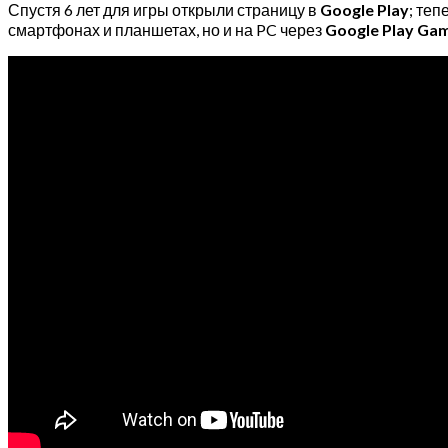
Спустя 6 лет для игры открыли страницу в
Google Play
; те
смартфонах и планшетах, но и на PC через
Google Play Ga