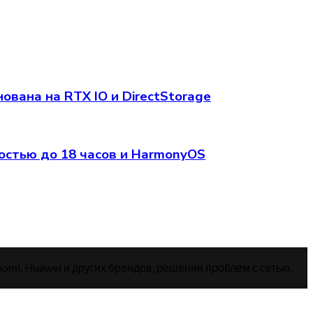
вана на RTX IO и DirectStorage
остью до 18 часов и HarmonyOS
aomi, Huawei и других брендов, решения проблем с сетью,