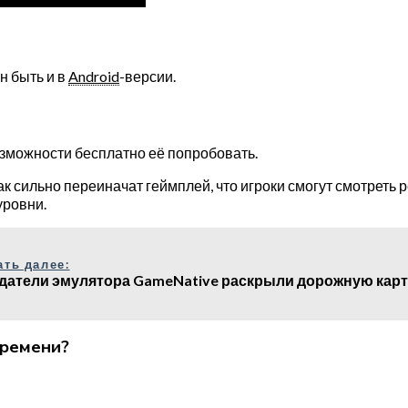
н быть и в
Android
-версии.
зможности бесплатно её попробовать.
к сильно переиначат геймплей, что игроки смогут смотреть 
уровни.
ать далее:
датели эмулятора GameNative раскрыли дорожную карту
времени?