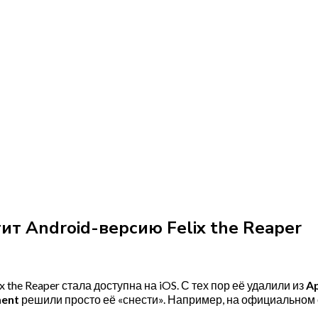
ит Android-версию Felix the Reaper
x the Reaper стала доступна на iOS. С тех пор её удалили из
Ap
ment
решили просто её «снести». Например, на официальном с