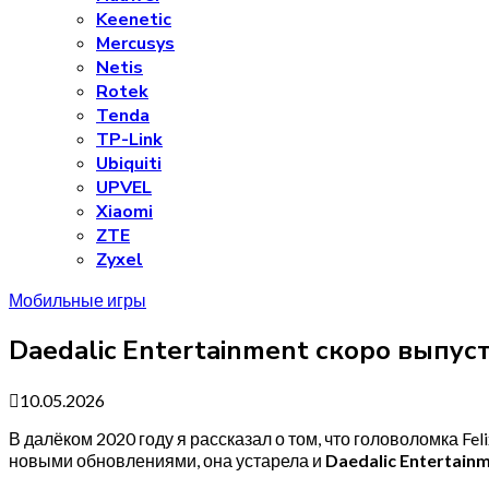
Keenetic
Mercusys
Netis
Rotek
Tenda
TP-Link
Ubiquiti
UPVEL
Xiaomi
ZTE
Zyxel
Мобильные игры
Daedalic Entertainment скоро выпуст
10.05.2026
В далёком 2020 году я рассказал о том, что головоломка Feli
новыми обновлениями, она устарела и
Daedalic Entertain