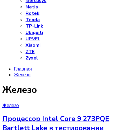
Mercusys
Netis
Rotek
Tenda
TP-Link
Ubiquiti
UPVEL
Xiaomi
ZTE
Zyxel
Главная
Железо
Железо
Железо
Процессор Intel Core 9 273PQE
Bartlett Lake в тестировании