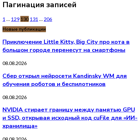
Пагинация записей
1
…
129
130
131
…
206
Новые публикации
Приключение Little Kitty, Big City про кота в
большом городе перенесут на смартфоны
08.08.2026
Сбер открыл нейросети Kandinsky WM для
обучения роботов и беспилотников
08.08.2026
NVIDIA стирает границу между памятью GPU
и SSD, открывая исходный код cuFile для «ИИ-
хранилища»
08.08.2026