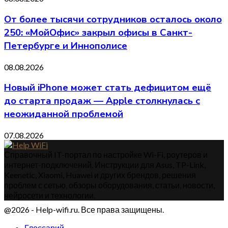
От более тысячи сотрудников осталось около
250: «МойОфис» закрыл офисы в Санкт-
Петербурге и Иннополисе
08.08.2026
Новый iPhone может стать дефицитом ещё
до старта продаж — Apple столкнулась с
неожиданной проблемой
07.08.2026
Справочный IT-портал по настройке Wi-Fi, роутеров и
интернет-подключений. Инструкции для Asus, TP-Link,
Keenetic, Xiaomi, Huawei и других брендов, решения
проблем с сетью, обзоры оборудования, статьи, новости,
нейросети и технологии.
@2026 - Help-wifi.ru. Все права защищены.
Глоссарий