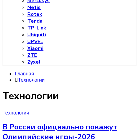
Mercusys
Netis
Rotek
Tenda
TP-Link
Ubiquiti
UPVEL
Xiaomi
ZTE
Zyxel
Главная
Технологии
Технологии
Технологии
В России официально покажут
Олимпийские игры-2026