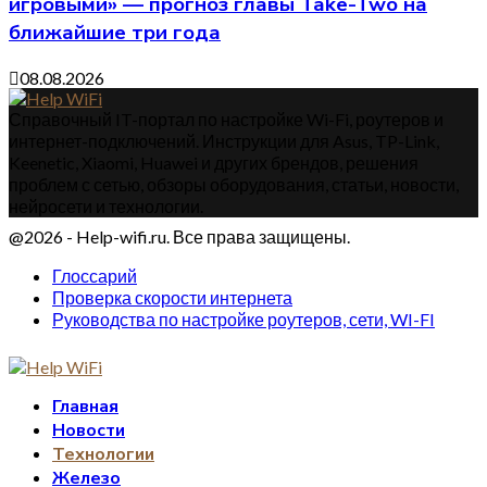
игровыми» — прогноз главы Take-Two на
ближайшие три года
08.08.2026
Справочный IT-портал по настройке Wi-Fi, роутеров и
интернет-подключений. Инструкции для Asus, TP-Link,
Keenetic, Xiaomi, Huawei и других брендов, решения
проблем с сетью, обзоры оборудования, статьи, новости,
нейросети и технологии.
@2026 - Help-wifi.ru. Все права защищены.
Глоссарий
Проверка скорости интернета
Руководства по настройке роутеров, сети, WI-FI
Главная
Новости
Технологии
Железо