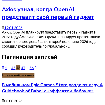
Axios узнал, когда OpenAI
представит свой первый гаджет
19.01.2026
Axios: OpenAI планирует представить первый гаджет в
2026 году Американская OpenAI планирует презентацию
своего первого девайса во второй половине 2026 года,
сообщил руководитель по глобальной...
Пагинация записей
1
…
45
46
47
…
56
Новые публикации
В мобильном Epic Games Store раздают игру A
Guidebook of Babel с «эффектом бабочки»
08.08.2026