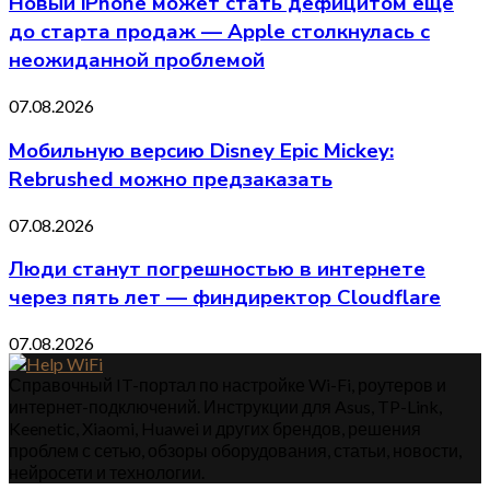
Новый iPhone может стать дефицитом ещё
до старта продаж — Apple столкнулась с
неожиданной проблемой
07.08.2026
Мобильную версию Disney Epic Mickey:
Rebrushed можно предзаказать
07.08.2026
Люди станут погрешностью в интернете
через пять лет — финдиректор Cloudflare
07.08.2026
Справочный IT-портал по настройке Wi-Fi, роутеров и
интернет-подключений. Инструкции для Asus, TP-Link,
Keenetic, Xiaomi, Huawei и других брендов, решения
проблем с сетью, обзоры оборудования, статьи, новости,
нейросети и технологии.